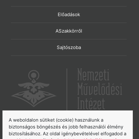
Előadások
ASzakkörről
Sajtószoba
A weboldalon sütiket (cookie) használunk a
6065 Lakitelek, Szentkirályi út 2.
biztonságos böngészés és jobb felhasználói élmény
biztosításához. Az oldal igénybevételével elfogadod a
E-mail:
aszakkor@nmi.hu