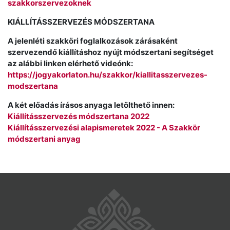
szakkorszervezoknek
KIÁLLÍTÁSSZERVEZÉS MÓDSZERTANA
A jelenléti szakköri foglalkozások zárásaként
szervezendő kiállításhoz nyújt módszertani segítséget
az alábbi linken elérhető videónk:
https://jogyakorlaton.hu/szakkor/kiallitasszervezes-
modszertana
A két előadás írásos anyaga letölthető innen:
Kiállításszervezés módszertana 2022
Kiállításszervezési alapismeretek 2022 - A Szakkör
módszertani anyag