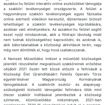
aszakkor.hu felület interaktív online eszközökkel támogatja
a szakköri tevékenységet országszerte. A felület a
hagyományos szakköri tevékenységek egyes fázisaiba
online elérhető videókon keresztül, díjmentesen biztosít
lehetőséget a szakköri tevékenységek kipróbálására,
azokban való elmélyedésre. Az aszakkor.hu felület segítő
kezet nyújt mindazoknak, akik a földrajzi távolság miatt
nem tudnak közösségekhez kapcsolódni, és azoknak is,
akik bátortalanabbak a közösségi aktivitások terén, vagy
még nem döntötték el, hogy hová csatlakozzanak.
A Nemzeti Művelődési Intézet a művelődő közösségek
jelenléti részvétellel megvalósuló szakköreinek erősítése
céljából 2021 őszén tett közzé először a felhívását a
Közösségi Élet Újraindításáért Felelős Operatív Törzs
egyetértésével Magyarország Kormányának
támogatásával. A szakkörök eszköz- és alapanyag-
szükségletét biztosító támogatási felhívásra több mint
ötezer szakkör indításával jelentkeztek a közösségi
színterek, közművelődési intézmények. 2021-ben