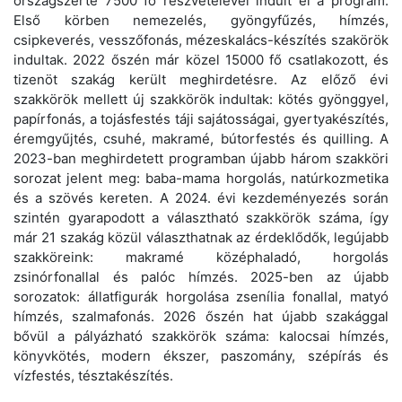
országszerte 7500 fő részvételével indult el a program.
Első körben nemezelés, gyöngyfűzés, hímzés,
csipkeverés, vesszőfonás, mézeskalács-készítés szakörök
indultak. 2022 őszén már közel 15000 fő csatlakozott, és
tizenöt szakág került meghirdetésre. Az előző évi
szakkörök mellett új szakkörök indultak: kötés gyönggyel,
papírfonás, a tojásfestés táji sajátosságai, gyertyakészítés,
éremgyűjtés, csuhé, makramé, bútorfestés és quilling. A
2023-ban meghirdetett programban újabb három szakköri
sorozat jelent meg: baba-mama horgolás, natúrkozmetika
és a szövés kereten. A 2024. évi kezdeményezés során
szintén gyarapodott a választható szakkörök száma, így
már 21 szakág közül választhatnak az érdeklődők, legújabb
szakköreink: makramé középhaladó, horgolás
zsinórfonallal és palóc hímzés. 2025-ben az újabb
sorozatok: állatfigurák horgolása zsenília fonallal, matyó
hímzés, szalmafonás. 2026 őszén hat újabb szakággal
bővül a pályázható szakkörök száma: kalocsai hímzés,
könyvkötés, modern ékszer, paszomány, szépírás és
vízfestés, tésztakészítés.