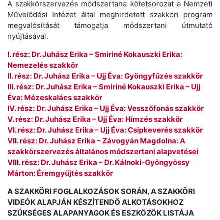
A szakkörszervezés módszertana kötetsorozat a Nemzeti
Művelődési Intézet által meghirdetett szakköri program
megvalósítását támogatja módszertani útmutató
nyújtásával.
I. rész: Dr. Juhász Erika – Smiriné Kokauszki Erika:
Nemezelés szakkör
II. rész: Dr. Juhász Erika – Ujj Éva: Gyöngyfűzés szakkör
III. rész: Dr. Juhász Erika – Smiriné Kokauszki Erika – Ujj
Éva: Mézeskalács szakkör
IV. rész: Dr. Juhász Erika – Ujj Éva: Vesszőfonás szakkör
V. rész: Dr. Juhász Erika – Ujj Éva: Hímzés szakkör
VI. rész: Dr. Juhász Erika – Ujj Éva: Csipkeverés szakkör
VII. rész: Dr. Juhász Erika – Závogyán Magdolna: A
szakkörszervezés általános módszertani alapvetései
VIII. rész: Dr. Juhász Erika – Dr. Kálnoki-Gyöngyössy
Márton: Éremgyűjtés szakkör
A SZAKKÖRI FOGLALKOZÁSOK SORÁN, A SZAKKÖRI
VIDEÓK ALAPJÁN KÉSZÍTENDŐ ALKOTÁSOKHOZ
SZÜKSÉGES ALAPANYAGOK ÉS ESZKÖZÖK LISTÁJA