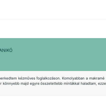
ANIKÓ
kedtem kézműves foglalkozáson. Komolyabban a makramé sza
zör könnyebb majd egyre összetettebb mintákkal haladtam, ez