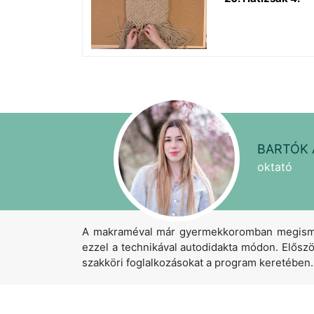
BARTÓK 
oktató
A makraméval már gyermekkoromban megismer
ezzel a technikával autodidakta módon. Elős
szakköri foglalkozásokat a program keretében.