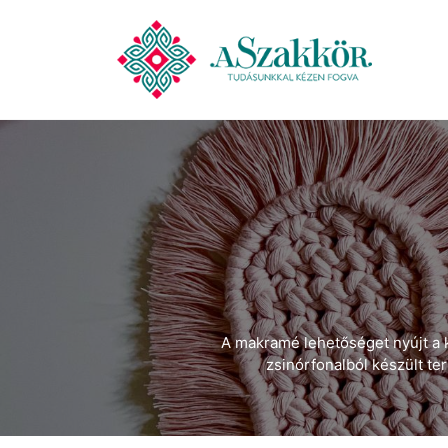
A makramé lehetőséget nyújt a 
zsinórfonalból készült t