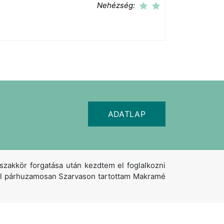
Nehézség:
ADATLAP
kkör forgatása után kezdtem el foglalkozni
zel párhuzamosan Szarvason tartottam Makramé