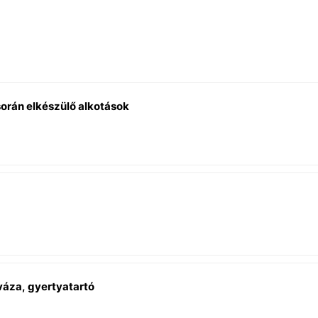
során elkészülő alkotások
váza, gyertyatartó