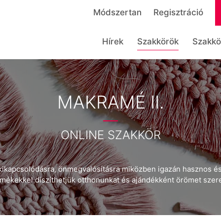
Módszertan
Regisztráció
Hírek
Szakkörök
Szakkö
MAKRAMÉ II.
ONLINE SZAKKÖR
kikapcsolódásra, önmegvalósításra miközben igazán hasznos és
ermékekkel díszíthetjük otthonunkat és ajándékként örömet sze