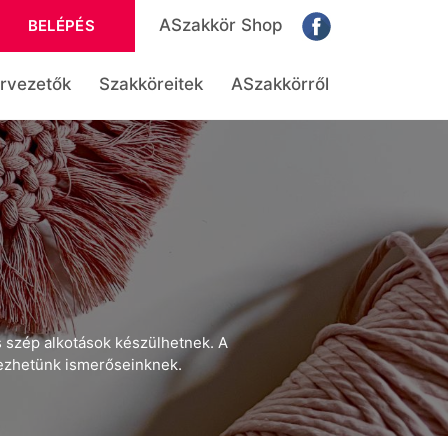
ASzakkör Shop
BELÉPÉS
rvezetők
Szakköreitek
ASzakkörről
 szép alkotások készülhetnek. A
rezhetünk ismerőseinknek.