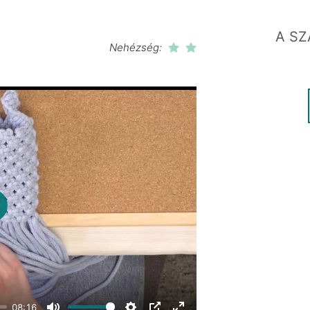
A SZ
Nehézség:
lay
08:16