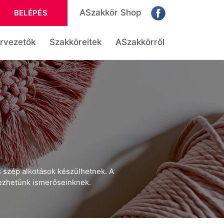
ASzakkör Shop
BELÉPÉS
rvezetők
Szakköreitek
ASzakkörről
 szép alkotások készülhetnek. A
rezhetünk ismerőseinknek.