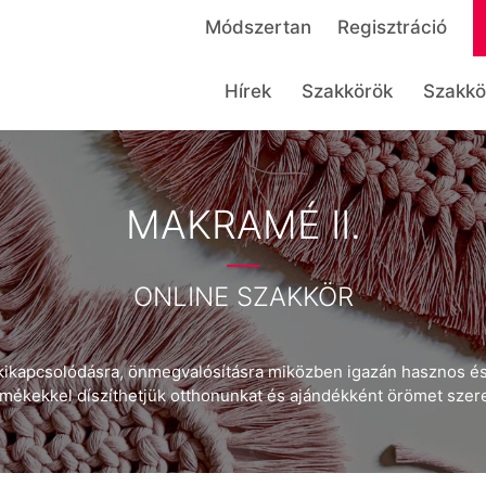
Módszertan
Regisztráció
Hírek
Szakkörök
Szakkö
MAKRAMÉ II.
ONLINE SZAKKÖR
kikapcsolódásra, önmegvalósításra miközben igazán hasznos és
ermékekkel díszíthetjük otthonunkat és ajándékként örömet sze