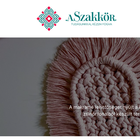
A makramé lehetőséget nyújt a 
zsinórfonalból készült t