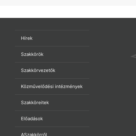
Hírek
Szakkörök
Szakkörvezetők
Közművelődési intézmények
Szakköreitek
Előadások
ASzakkörről