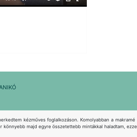
Mute
Settings
PIP
Enter
fullscreen
ANIKÓ
kedtem kézműves foglalkozáson. Komolyabban a makramé sza
zör könnyebb majd egyre összetettebb mintákkal haladtam, ez