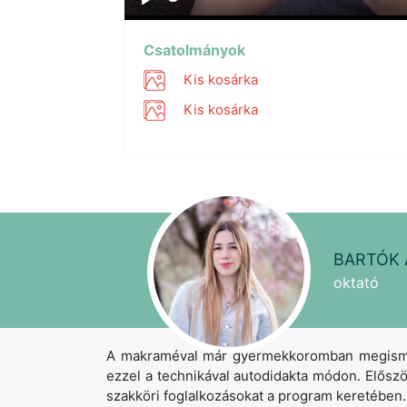
Play
Csatolmányok
Kis kosárka
Kis kosárka
BARTÓK 
oktató
A makraméval már gyermekkoromban megismer
ezzel a technikával autodidakta módon. Elős
szakköri foglalkozásokat a program keretében.