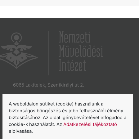
6065 Lakitelek, Szentkirályi út 2.
E-mail:
aszakkor@nmi.hu
E-mail:
titkarsag@nmi.hu
A weboldalon sütiket (cookie) használunk a
Web:
www.nmi.hu
biztonságos böngészés és jobb felhasználói élmény
biztosításához. Az oldal igénybevételével elfogadod a
Adatkezelési tájékoztató
cookie-k használatát. Az
Adatkezelési tájékoztató
Általános Szerződési Feltételek
elolvasása.
Sütikezelés áttekintése