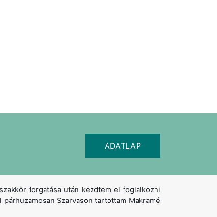
ADATLAP
kkör forgatása után kezdtem el foglalkozni
zel párhuzamosan Szarvason tartottam Makramé