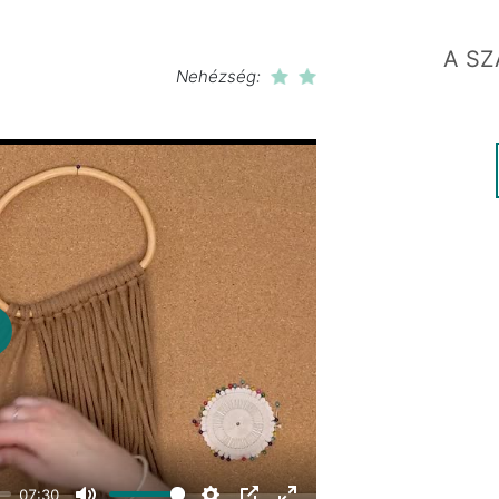
A SZ
Nehézség:
lay
07:30