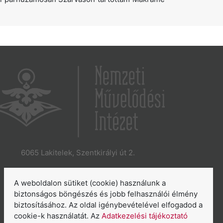
6065 Lakitelek, Szentkirályi út 2.
E-mail:
aszakkor@nmi.hu
E-mail:
titkarsag@nmi.hu
A weboldalon sütiket (cookie) használunk a
Web:
www.nmi.hu
biztonságos böngészés és jobb felhasználói élmény
biztosításához. Az oldal igénybevételével elfogadod a
Adatkezelési tájékoztató
cookie-k használatát. Az
Adatkezelési tájékoztató
Általános Szerződési Feltételek