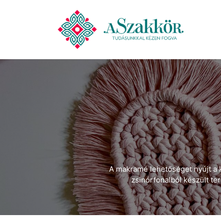
A makramé lehetőséget nyújt a 
zsinórfonalból készült t