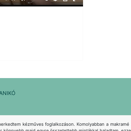
Mute
Settings
PIP
Enter
fullscreen
ANIKÓ
kedtem kézműves foglalkozáson. Komolyabban a makramé sza
zör könnyebb majd egyre összetettebb mintákkal haladtam, ez