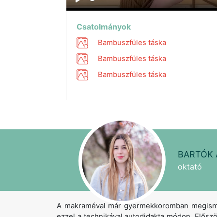
Play
Csatolmányok
Bambuszfüles táska
Bambuszfüles táska
Bambuszfüles táska
BARTÓK 
oktató
A makraméval már gyermekkoromban megismer
ezzel a technikával autodidakta módon. Elős