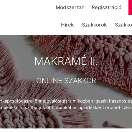
Módszertan
Regisztráció
Hírek
Szakkörök
Szakkö
MAKRAMÉ II.
ONLINE SZAKKÖR
kikapcsolódásra, önmegvalósításra miközben igazán hasznos és
ermékekkel díszíthetjük otthonunkat és ajándékként örömet sze