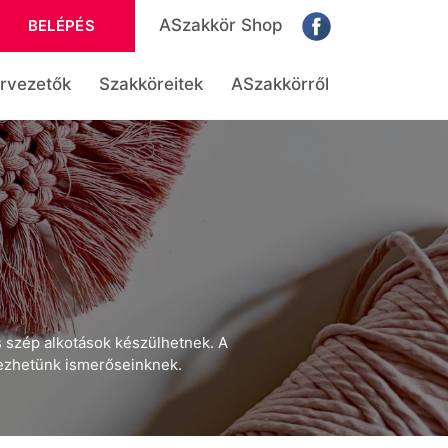
ASzakkör Shop
BELÉPÉS
rvezetők
Szakköreitek
ASzakkörről
 szép alkotások készülhetnek. A
rezhetünk ismerőseinknek.