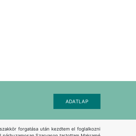
ADATLAP
kkör forgatása után kezdtem el foglalkozni
zel párhuzamosan Szarvason tartottam Makramé