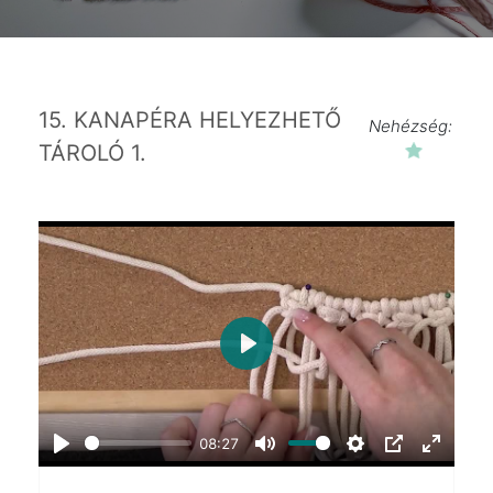
15. KANAPÉRA HELYEZHETŐ
Nehézség:
TÁROLÓ 1.
Play
08:27
Play
Mute
Settings
PIP
Enter