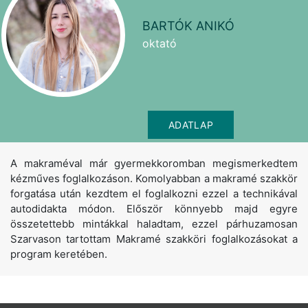
BARTÓK ANIKÓ
oktató
ADATLAP
A makraméval már gyermekkoromban megismerkedtem
kézműves foglalkozáson. Komolyabban a makramé szakkör
forgatása után kezdtem el foglalkozni ezzel a technikával
autodidakta módon. Először könnyebb majd egyre
összetettebb mintákkal haladtam, ezzel párhuzamosan
Szarvason tartottam Makramé szakköri foglalkozásokat a
program keretében.