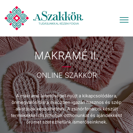
MAKRAMÉ II.
ONLINE SZAKKÖR
A makramé lehetőséget nyújt a kikapcsolódásra,
önmegvalósításra miközben igazán hasznos és szép
alkotások készülhetnek. A zsinórfonalból készült
termékekkel díszíthetjük otthonunkat és ajándékként
örömet szerezhetünk ismerőseinknek.