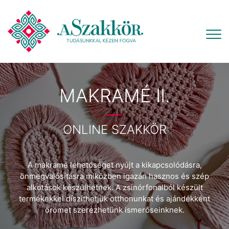
MAKRAMÉ II.
ONLINE SZAKKÖR
A makramé lehetőséget nyújt a kikapcsolódásra,
önmegvalósításra miközben igazán hasznos és szép
alkotások készülhetnek. A zsinórfonalból készült
termékekkel díszíthetjük otthonunkat és ajándékként
örömet szerezhetünk ismerőseinknek.