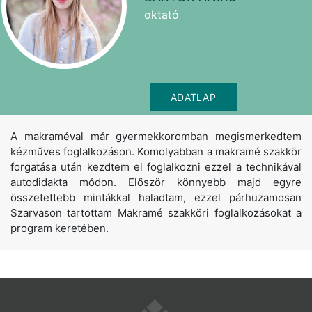
oktató
ADATLAP
A makraméval már gyermekkoromban megismerkedtem
kézműves foglalkozáson. Komolyabban a makramé szakkör
forgatása után kezdtem el foglalkozni ezzel a technikával
autodidakta módon. Először könnyebb majd egyre
összetettebb mintákkal haladtam, ezzel párhuzamosan
Szarvason tartottam Makramé szakköri foglalkozásokat a
program keretében.