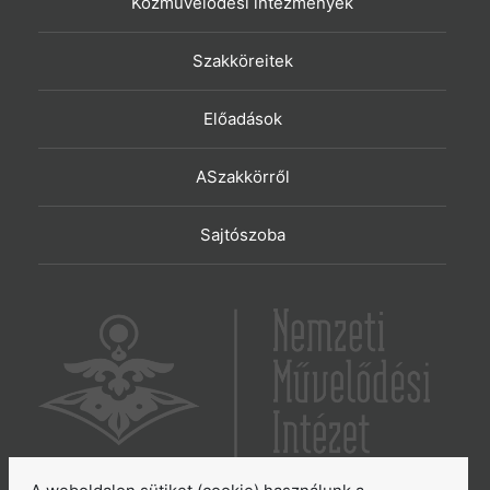
Közművelődési intézmények
Szakköreitek
Előadások
ASzakkörről
Sajtószoba