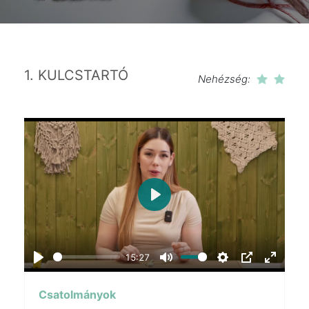
1. KULCSTARTÓ
Nehézség:
Play
15:27
Play
Mute
Settings
PIP
Enter
fullscr
Csatolmányok