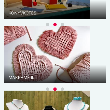
gazdagabb közösségi élménnyel gazdagodhatnak.
A foglalkozások során a hangsúly nemcsak az
összetettebb technikák elsajátításán van, hanem
KÖNYVKÖTÉS
az együtt alkotás ...
PALÓC HÍMZÉS
Ünnepi öltözeteinken, lakásunkban használatos
függönyökön, asztalterítőkön, dísztörölközőkön,
női ingvállakon és férfi ingek elején szálhúzásos
technikával készülő subrikákat, borsókákat és
azsúrokat alkalmazunk. Terítékeinket ó- és
MAKRAMÉ II.
újkalodával, de újabban csipkekalodával is
díszítjük. Az előrajzolt ...
QUILLING