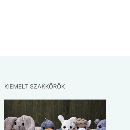
nyújtanak a készítésük során, különösen
közösségben, ahol az alkotás élménye is
megosztható. A szakköri ...
CSIPKEVERÉS
„A CSIPKE A TEXTILMŰVESSÉG KIRÁLYNŐJE,
amely szépségével megmutatja a dolgos kezek
ügyességét, és a készítők kitartó türelmét.” Mátray
KIEMELT SZAKKÖRÖK
Magdolna