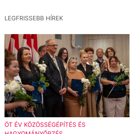
LEGFRISSEBB HÍREK
ÖT ÉV KÖZÖSSÉGÉPÍTÉS ÉS
HAGYOMÁNYŐRZÉS