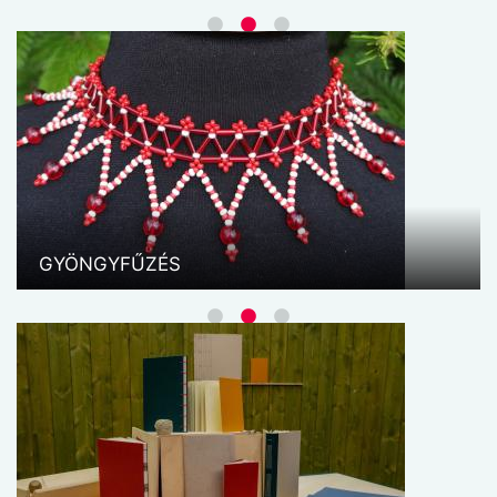
MAKRAMÉ II.
A makramé lehetőséget nyújt a kikapcsolódásra,
önmegvalósításra miközben igazán hasznos és
szép alkotások készülhetnek. A zsinórfonalból
készült termékekkel díszíthetjük otthonunkat és
ajándékként örömet szerezhetünk
GYÖNGYFŰZÉS
ismerőseinknek.
MODERN GYÖNGYÉKSZER
A modern ékszer szakkörön mélyebb szakmai
tudást sajátíthatnak el a résztvevők, illetve még