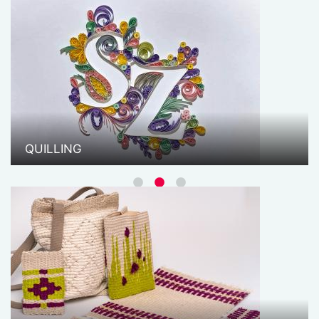
VESSZŐFONÁS
A kosárfonás a fa megmunkálásának egyik
legősibb szerkezeti formája. Története a
legrégibb időkig nyúlik vissza és valamilyen
formában (az alapanyagtól függően) szinte minden
népnél jelen van.
QUILLING