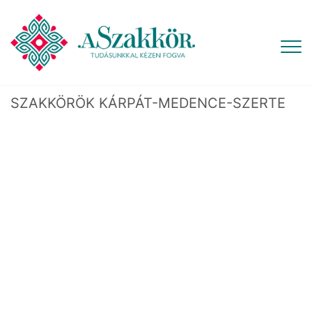
SZAKKÖRÖK KÁRPÁT-MEDENCE-SZERTE
ÁLLATFIGURÁK HORGOLÁSA ZSENÍLIA
FONALLAL
A zsenília fonallal készült figurák, olyan kézműves
alkotások, amelyek nemcsak puha dekorációk
vagy ajándékok, hanem örömteli kikapcsolódást is