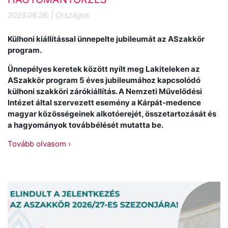
2026.06.26. | Országos
Külhoni kiállítással ünnepelte jubileumát az ASzakkör
program.
Ünnepélyes keretek között nyílt meg Lakiteleken az
ASzakkör program 5 éves jubileumához kapcsolódó
külhoni szakköri zárókiállítás. A Nemzeti Művelődési
Intézet által szervezett esemény a Kárpát-medence
magyar közösségeinek alkotóerejét, összetartozását és
a hagyományok továbbélését mutatta be.
Tovább olvasom ›