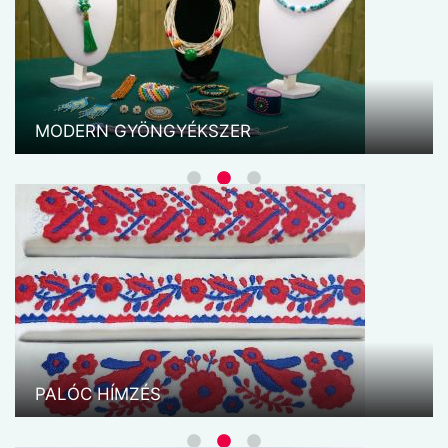
Először szerzetesek használták vallási
kegytárgyak díszítésére, és eredetileg a
papírcsíkokat kézzel darabolták, majd libatollakra
tekerve érték el a kívánt formákat. A mai
használatban már csak papír szolgál a technika
MODERN GYÖNGYÉKSZER
kiteljesítésére. El lehet ...
SZÖVÉS KERETEN
Szövetek vesznek körül bennünket akármerre is
nézünk, nem csoda, hiszen a szövés az egyik
legősibb mesterség. A szakkör foglalkozásai alatt
az egyik legrégibb szálasanyagunkkal a csodálatos
kenderrel fogunk készíteni különböző használati
PALÓC HÍMZÉS
tárgyakat. ...