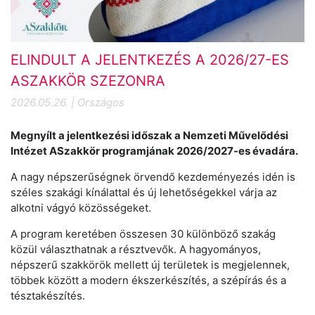
ELINDULT A JELENTKEZÉS A 2026/27-ES
ASZAKKÖR SZEZONRA
2026.05.26. | Országos
Megnyílt a jelentkezési időszak a Nemzeti Művelődési
Intézet ASzakkör programjának 2026/2027-es évadára.
A nagy népszerűségnek örvendő kezdeményezés idén is
széles szakági kínálattal és új lehetőségekkel várja az
alkotni vágyó közösségeket.
A program keretében összesen 30 különböző szakág
közül választhatnak a résztvevők. A hagyományos,
népszerű szakkörök mellett új területek is megjelennek,
többek között a modern ékszerkészítés, a szépírás és a
tésztakészítés.