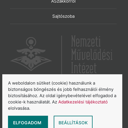
ASzakkörről
Sajtószoba
A weboldalon sütiket (cookie) használunk a
6065 Lakitelek, Szentkirályi út 2.
biztonságos böngészés és jobb felhasználói élmény
biztosításához. Az oldal igénybevételével elfogadod a
E-mail:
aszakkor@nmi.hu
cookie-k használatát. Az
Adatkezelési tájékoztató
E-mail:
titkarsag@nmi.hu
elolvasása.
Web:
www.nmi.hu
Adatkezelési tájékoztató
ELFOGADOM
BEÁLLÍTÁSOK
Általános Szerződési Feltételek