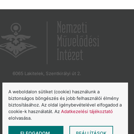
6065 Lakitelek, Szentkirályi út 2.
E-mail:
aszakkor@nmi.hu
E-mail:
titkarsag@nmi.hu
A weboldalon sütiket (cookie) használunk a
Web:
www.nmi.hu
biztonságos böngészés és jobb felhasználói élmény
biztosításához. Az oldal igénybevételével elfogadod a
Adatkezelési tájékoztató
cookie-k használatát. Az
Adatkezelési tájékoztató
Általános Szerződési Feltételek
elolvasása.
Sütikezelés áttekintése
ELFOGADOM
BEÁLLÍTÁSOK