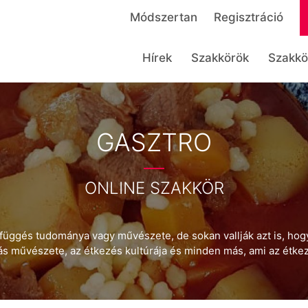
Módszertan
Regisztráció
Hírek
Szakkörök
Szakkö
GASZTRO
ONLINE SZAKKÖR
efüggés tudománya vagy művészete, de sokan vallják azt is, hogy
álás művészete, az étkezés kultúrája és minden más, ami az étk