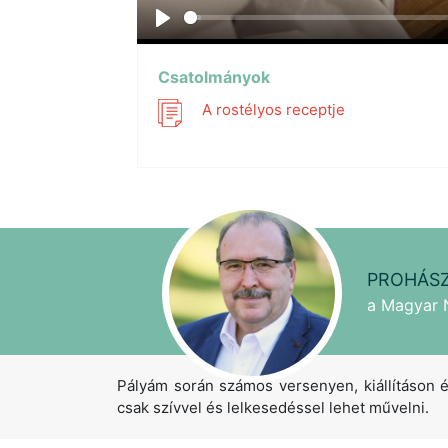
Play
Csatolmányok
A rostélyos receptje
PROHÁSZ
a Magyar 
Pályám során számos versenyen, kiállításon é
csak szívvel és lelkesedéssel lehet művelni.