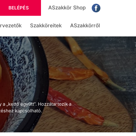
ASzakkör Shop
BELÉPÉS
rvezetők
Szakköreitek
ASzakkörről
 a „kettő együtt”. Hozzátartozik a
ezéshez kapcsolható.