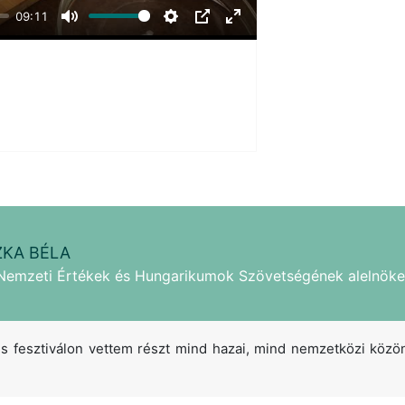
09:11
Mute
Settings
PIP
Enter
fullscreen
KA BÉLA
Nemzeti Értékek és Hungarikumok Szövetségének alelnöke
s fesztiválon vettem részt mind hazai, mind nemzetközi közö