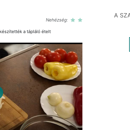
A SZ
Nehézség:
észítették a tápláló ételt
lay