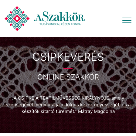
CSIPKEVERÉS
ONLINE SZAKKÖR
„A CSIPKE A TEXTILMŰVESSÉG KIRÁLYNŐJE, amely
szépségével megmutatja a dolgos kezek ügyességét, és a
készítők kitartó türelmét.” Mátray Magdolna