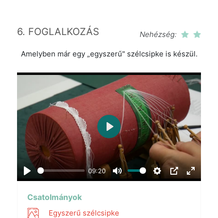
6. FOGLALKOZÁS
Nehézség:
Amelyben már egy „egyszerű" szélcsipke is készül.
Play
09:20
Play
Mute
Settings
PIP
Enter
fullscr
Csatolmányok
Egyszerű szélcsipke