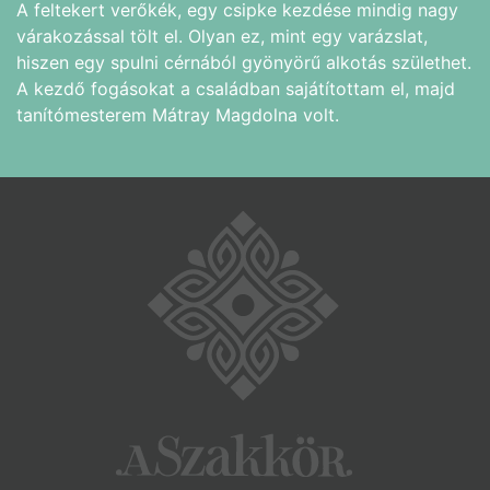
A feltekert verőkék, egy csipke kezdése mindig nagy
várakozással tölt el. Olyan ez, mint egy varázslat,
hiszen egy spulni cérnából gyönyörű alkotás születhet.
A kezdő fogásokat a családban sajátítottam el, majd
tanítómesterem Mátray Magdolna volt.