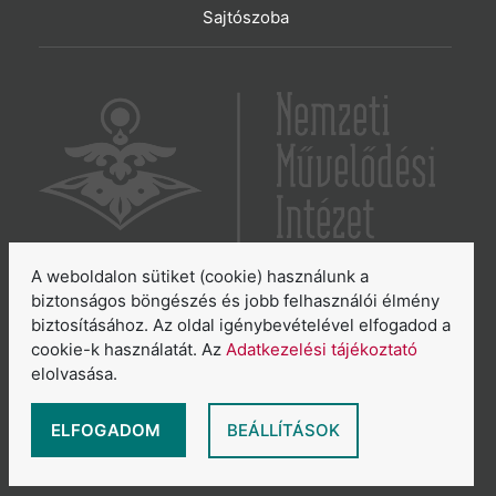
Sajtószoba
A weboldalon sütiket (cookie) használunk a
6065 Lakitelek, Szentkirályi út 2.
biztonságos böngészés és jobb felhasználói élmény
biztosításához. Az oldal igénybevételével elfogadod a
E-mail:
aszakkor@nmi.hu
cookie-k használatát. Az
Adatkezelési tájékoztató
E-mail:
titkarsag@nmi.hu
elolvasása.
Web:
www.nmi.hu
Adatkezelési tájékoztató
ELFOGADOM
BEÁLLÍTÁSOK
Általános Szerződési Feltételek
Sütikezelés áttekintése