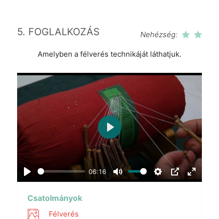
5. FOGLALKOZÁS
Nehézség:
Amelyben a félverés technikáját láthatjuk.
Play
06:16
Play
Mute
Settings
PIP
Enter
fullscr
Csatolmányok
Félverés