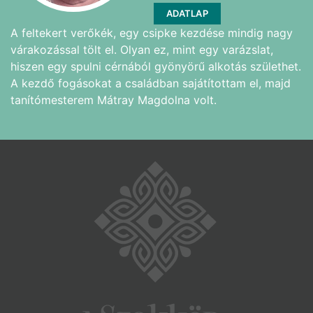
ADATLAP
A feltekert verőkék, egy csipke kezdése mindig nagy
várakozással tölt el. Olyan ez, mint egy varázslat,
hiszen egy spulni cérnából gyönyörű alkotás születhet.
A kezdő fogásokat a családban sajátítottam el, majd
tanítómesterem Mátray Magdolna volt.