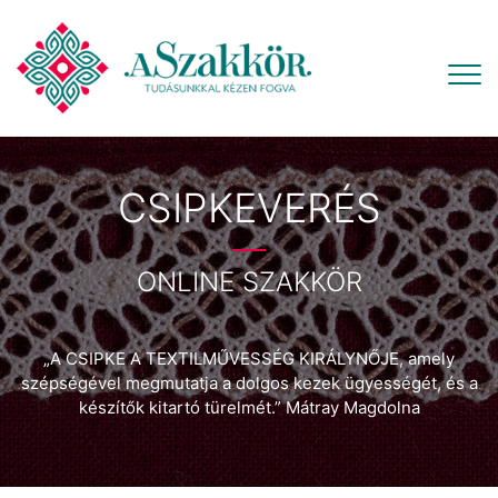
CSIPKEVERÉS
ONLINE SZAKKÖR
„A CSIPKE A TEXTILMŰVESSÉG KIRÁLYNŐJE, amely
szépségével megmutatja a dolgos kezek ügyességét, és a
készítők kitartó türelmét.” Mátray Magdolna