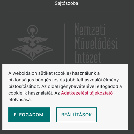
Sajtószoba
A weboldalon sütiket (cookie) használunk a
6065 Lakitelek, Szentkirályi út 2.
biztonságos böngészés és jobb felhasználói élmény
biztosításához. Az oldal igénybevételével elfogadod a
E-mail:
aszakkor@nmi.hu
cookie-k használatát. Az
Adatkezelési tájékoztató
E-mail:
titkarsag@nmi.hu
elolvasása.
Web:
www.nmi.hu
Adatkezelési tájékoztató
ELFOGADOM
BEÁLLÍTÁSOK
Általános Szerződési Feltételek
Sütikezelés áttekintése