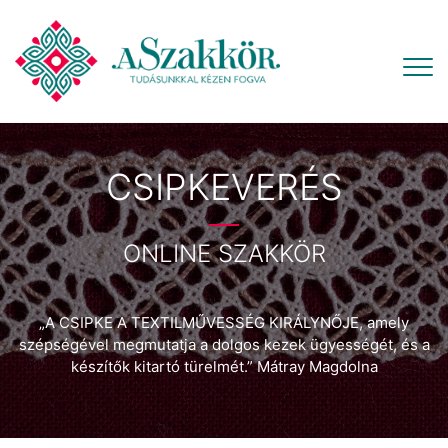
CSIPKEVERÉS
ONLINE SZAKKÖR
„A CSIPKE A TEXTILMŰVESSÉG KIRÁLYNŐJE, amely
szépségével megmutatja a dolgos kezek ügyességét, és a
készítők kitartó türelmét.” Mátray Magdolna