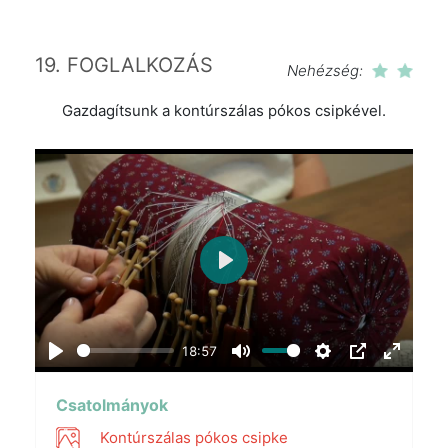
19. FOGLALKOZÁS
Nehézség:
Gazdagítsunk a kontúrszálas pókos csipkével.
Play
18:57
Play
Mute
Settings
PIP
Enter
fullscr
Csatolmányok
Kontúrszálas pókos csipke