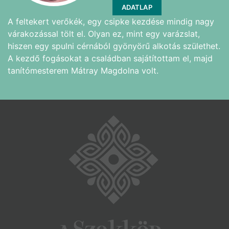
ADATLAP
A feltekert verőkék, egy csipke kezdése mindig nagy
várakozással tölt el. Olyan ez, mint egy varázslat,
hiszen egy spulni cérnából gyönyörű alkotás születhet.
A kezdő fogásokat a családban sajátítottam el, majd
tanítómesterem Mátray Magdolna volt.