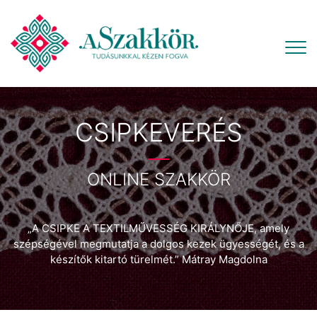
CSIPKEVERÉS
ONLINE SZAKKÖR
„A CSIPKE A TEXTILMŰVESSÉG KIRÁLYNŐJE, amely
szépségével megmutatja a dolgos kezek ügyességét, és a
készítők kitartó türelmét.” Mátray Magdolna