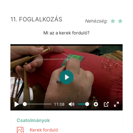
11. FOGLALKOZÁS
Nehézség:
Mi az a kerek forduló?
Play
11:08
Play
Mute
Settings
PIP
Enter
fullscr
Csatolmányok
Kerek forduló