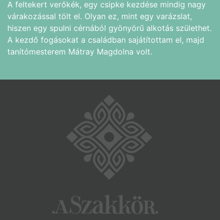
A feltekert verőkék, egy csipke kezdése mindig nagy
várakozással tölt el. Olyan ez, mint egy varázslat,
hiszen egy spulni cérnából gyönyörű alkotás születhet.
A kezdő fogásokat a családban sajátítottam el, majd
tanítómesterem Mátray Magdolna volt.