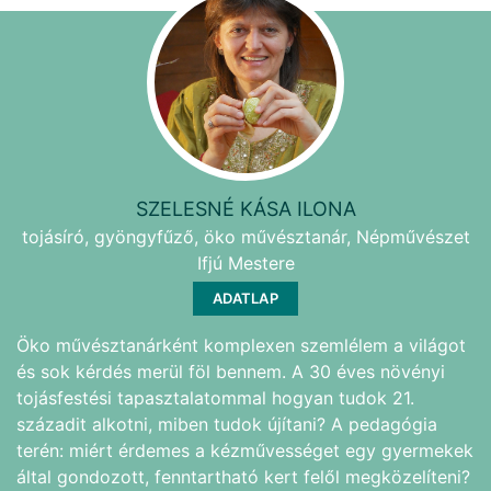
SZELESNÉ KÁSA ILONA
tojásíró, gyöngyfűző, öko művésztanár, Népművészet
Ifjú Mestere
ADATLAP
Öko művésztanárként komplexen szemlélem a világot
és sok kérdés merül föl bennem. A 30 éves növényi
tojásfestési tapasztalatommal hogyan tudok 21.
századit alkotni, miben tudok újítani? A pedagógia
terén: miért érdemes a kézművességet egy gyermekek
által gondozott, fenntartható kert felől megközelíteni?