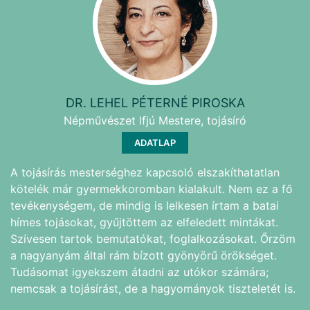
DR. LEHEL PÉTERNÉ PIROSKA
Népművészet lfjú Mestere, tojásíró
ADATLAP
A tojásírás mesterséghez kapcsoló elszakíthatatlan
kötelék már gyermekkoromban kialakult. Nem ez a fő
tevékenységem, de mindig is lelkesen írtam a batai
hímes tojásokat, gyűjtöttem az elfeledett mintákat.
Szívesen tartok bemutatókat, foglalkozásokat. Őrzöm
a nagyanyám által rám bízott gyönyörű örökséget.
Tudásomat igyekszem átadni az utókor számára;
nemcsak a tojásírást, de a hagyományok tiszteletét is.