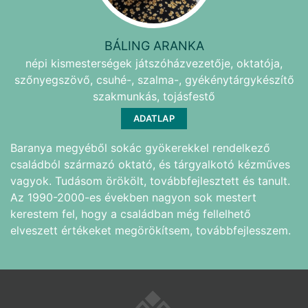
BÁLING ARANKA
népi kismesterségek játszóházvezetője, oktatója,
szőnyegszövő, csuhé-, szalma-, gyékénytárgykészítő
szakmunkás, tojásfestő
ADATLAP
Baranya megyéből sokác gyökerekkel rendelkező
családból származó oktató, és tárgyalkotó kézműves
vagyok. Tudásom örökölt, továbbfejlesztett és tanult.
Az 1990-2000-es években nagyon sok mestert
kerestem fel, hogy a családban még fellelhető
elveszett értékeket megörökítsem, továbbfejlesszem.