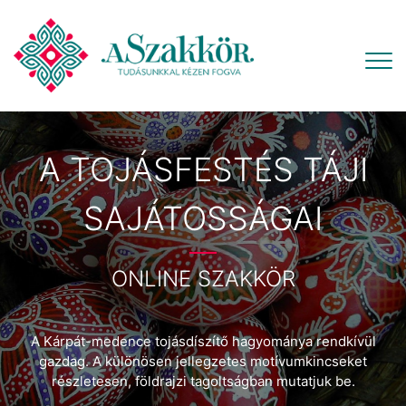
A TOJÁSFESTÉS TÁJI
SAJÁTOSSÁGAI
ONLINE SZAKKÖR
A Kárpát-medence tojásdíszítő hagyománya rendkívül
gazdag. A különösen jellegzetes motívumkincseket
részletesen, földrajzi tagoltságban mutatjuk be.