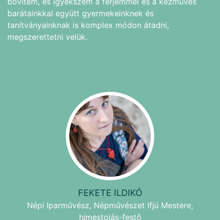
bővítem, és igyekszem a férjemmel és a kézműves
barátainkkal együtt gyermekeinknek és
tanítványainknak is komplex módon átadni,
megszerettetni velük.
FEKETE ILDIKÓ
Népi Iparművész, Népművészet Ifjú Mestere,
hímestojás-festő