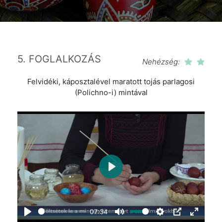
5. FOGLALKOZÁS
Nehézség:
Felvidéki, káposztalével maratott tojás parlagosi
(Polichno-i) mintával
Play
07:34