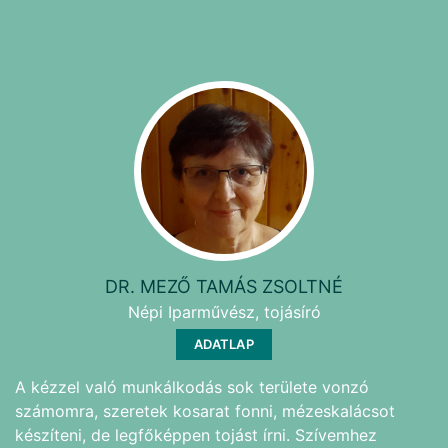
DR. MEZŐ TAMÁS ZSOLTNÉ
Népi Iparművész, tojásíró
ADATLAP
A kézzel való munkálkodás sok területe vonzó
számomra, szeretek kosarat fonni, mézeskalácsot
készíteni, de legfőképpen tojást írni. Szívemhez