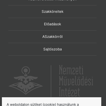
Szakköreitek
Előadások
ASzakkörről
Sajtószoba
A weboldalon sütiket (cookie) használunk a