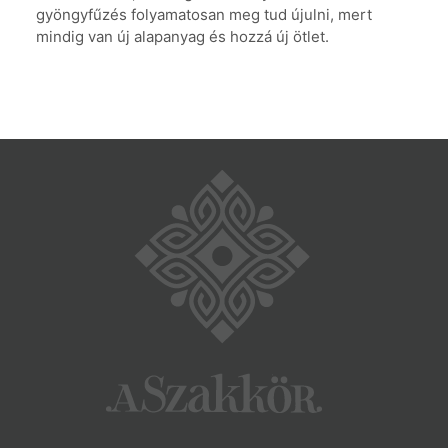
gyöngyfűzés folyamatosan meg tud újulni, mert
mindig van új alapanyag és hozzá új ötlet.