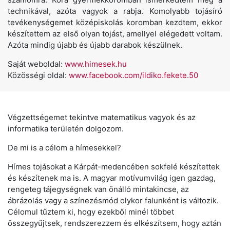
technikával, azóta vagyok a rabja. Komolyabb tojásíró
tevékenységemet középiskolás koromban kezdtem, ekkor
készítettem az első olyan tojást, amellyel elégedett voltam.
Azóta mindig újabb és újabb darabok készülnek.
Saját weboldal:
www.himesek.hu
Közösségi oldal:
www.facebook.com/ildiko.fekete.50
Végzettségemet tekintve matematikus vagyok és az
informatika területén dolgozom.
De mi is a célom a hímesekkel?
Hímes tojásokat a Kárpát-medencében sokfelé készítettek
és készítenek ma is. A magyar motívumvilág igen gazdag,
rengeteg tájegységnek van önálló mintakincse, az
ábrázolás vagy a színezésmód olykor falunként is változik.
Célomul tűztem ki, hogy ezekből minél többet
összegyűjtsek, rendszerezzem és elkészítsem, hogy aztán