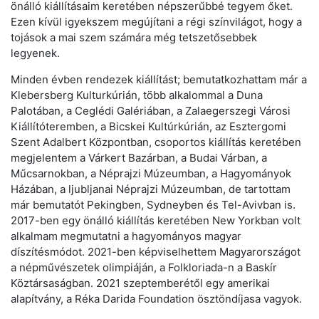
önálló kiállításaim keretében népszerűbbé tegyem őket.
Ezen kívül igyekszem megújítani a régi színvilágot, hogy a
tojások a mai szem számára még tetszetősebbek
legyenek.
Minden évben rendezek kiállítást; bemutatkozhattam már a
Klebersberg Kulturkúrián, több alkalommal a Duna
Palotában, a Ceglédi Galériában, a Zalaegerszegi Városi
Kiállítóteremben, a Bicskei Kultúrkúrián, az Esztergomi
Szent Adalbert Központban, csoportos kiállítás keretében
megjelentem a Várkert Bazárban, a Budai Várban, a
Műcsarnokban, a Néprajzi Múzeumban, a Hagyományok
Házában, a ljubljanai Néprajzi Múzeumban, de tartottam
már bemutatót Pekingben, Sydneyben és Tel-Avivban is.
2017-ben egy önálló kiállítás keretében New Yorkban volt
alkalmam megmutatni a hagyományos magyar
díszítésmódot. 2021-ben képviselhettem Magyarországot
a népművészetek olimpiáján, a Folkloriada-n a Baskír
Köztársaságban. 2021 szeptemberétől egy amerikai
alapítvány, a Réka Darida Foundation ösztöndíjasa vagyok.