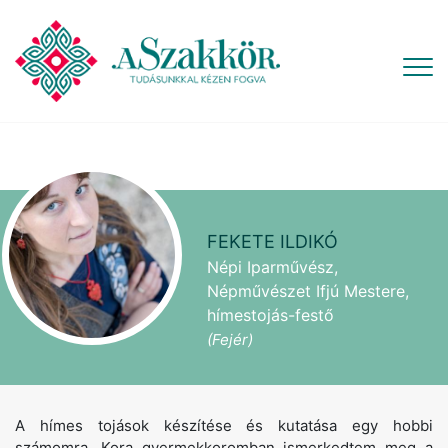
FEKETE ILDIKÓ
Népi Iparművész,
Népművészet Ifjú Mestere,
hímestojás-festő
(Fejér)
A hímes tojások készítése és kutatása egy hobbi
számomra. Kora gyermekkoromban ismerkedtem meg a