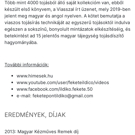
Több mint 4000 tojásból álló saját kollekcióm van, ebből
készült első könyvem, a Viasszal írt üzenet, mely 2019-ben
jelent meg magyar és angol nyelven. A kötet bemutatja a
viaszos tojásírás technikáját az egyszerű tojásoktól indulva
egészen a sokszínű, bonyolult mintázatok elkészítéséig, és
betekintést ad 15 jelentős magyar tájegység tojásdíszítő
hagyományába.
További információk:
www.himesek.hu
www.youtube.com/user/feketeildico/videos
www.facebook.com/ildiko.fekete.50
e-mail: feketepontildiko@gmail.com
EREDMÉNYEK, DÍJAK
2013: Magyar Kézműves Remek díj