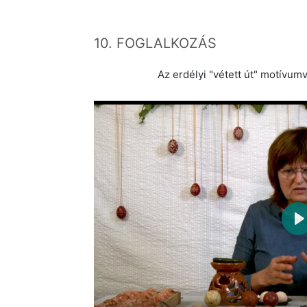
10. FOGLALKOZÁS
Az erdélyi "vétett út" motívum
P