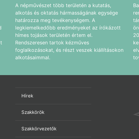
A népművészet több területén a kutatás,
Ba
alkotás és oktatás hármasságának egysége
re
határozza meg tevékenységem. A
tá
d
legkiemelkedőbb eredményeket az írókázott
ör
hímes tojások területén értem el.
20
t
Rendszeresen tartok kézműves
ke
foglalkozásokat, és részt veszek kiállításokon
el
alkotásaimmal.
to
Hírek
Szakkörök
Szakkörvezetők