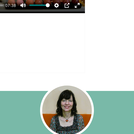
07:38
Mute
Settings
PIP
Enter
fullscreen