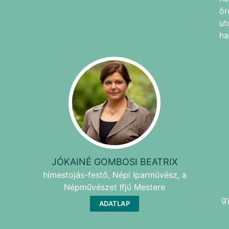
ör
ut
ha
JÓKAINÉ GOMBOSI BEATRIX
hímestojás-festő, Népi Iparművész, a
Népművészet Ifjú Mestere
g
ADATLAP