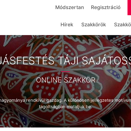
Módszertan
Regisztráció
Hírek
Szakkörök
Szakkö
JÁSFESTÉS TÁJI SAJÁTOS
ONLINE SZAKKÖR
hagyománya rendkívül gazdag. A különösen jellegzetes motívumk
tagoltságban mutatjuk be.