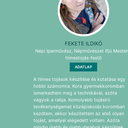
FEKETE ILDIKÓ
Népi Iparművész, Népművészet Ifjú Mester
hímestojás-festő
ADATLAP
A hímes tojások készítése és kutatása egy
hobbi számomra. Kora gyermekkoromban
ismerkedtem meg a technikával, azóta
vagyok a rabja. Komolyabb tojásíró
tevékenységemet középiskolás koromban
kezdtem, ekkor készítettem az első olyan
tojást, amellyel elégedett voltam. Azóta
mindig újabb és újabb darabok készülnek.