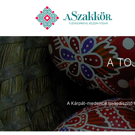
A TO
A Kárpát-medence tojásdíszítő 