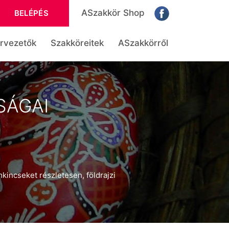
ASzakkör Shop
BELÉPÉS
rvezetők
Szakköreitek
ASzakkörről
SÁGAI
incseket részletesen, földrajzi