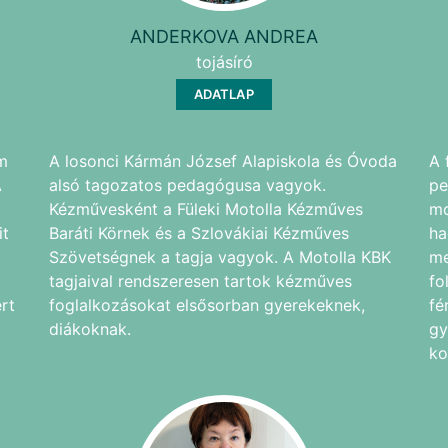
ANDERKOVA ANDREA
tojásíró
ADATLAP
m
A losonci Kármán József Alapiskola és Óvoda
A 
A
alsó tagozatos pedagógusa vagyok.
pe
Kézművesként a Füleki Motolla Kézműves
mo
it
Baráti Körnek és a Szlovákiai Kézműves
ha
Szövetségnek a tagja vagyok. A Motolla KBK
me
tagjaival rendszeresen tartok kézműves
fo
rt
foglalkozásokat elsősorban gyerekeknek,
fé
diákoknak.
gy
ko