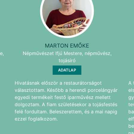
MARTON EMŐKE
e,
Népművészet Ifjú Mestere, népművész,
tojásíró
ADATLAP
Hivatásnak először a restaurátorságot
A 
választottam. Később a herendi porcelángyár
el
egyedi termékeit festő iparművész mellett
gy
dolgoztam. A fiam születésekor a tojásfestés
te
felé fordultam. Beleszerettem, és a mai napig
ba
ezzel foglalkozom.
el
be
na