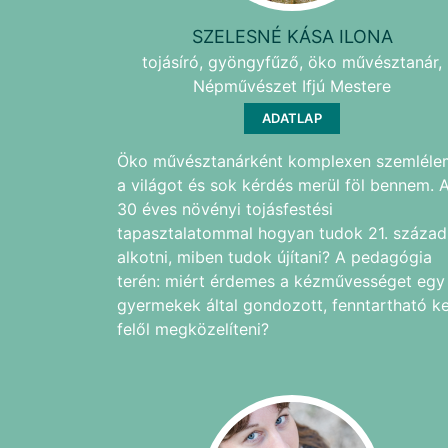
SZELESNÉ KÁSA ILONA
tojásíró, gyöngyfűző, öko művésztanár,
Népművészet Ifjú Mestere
ADATLAP
Öko művésztanárként komplexen szemléle
a világot és sok kérdés merül föl bennem. 
30 éves növényi tojásfestési
tapasztalatommal hogyan tudok 21. század
alkotni, miben tudok újítani? A pedagógia
terén: miért érdemes a kézművességet egy
gyermekek által gondozott, fenntartható ke
felől megközelíteni?