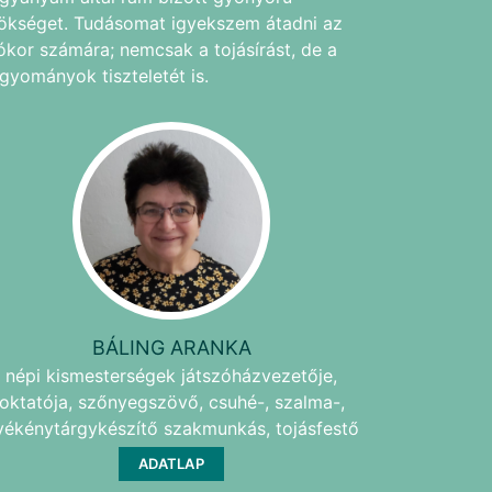
ökséget. Tudásomat igyekszem átadni az
ókor számára; nemcsak a tojásírást, de a
gyományok tiszteletét is.
BÁLING ARANKA
népi kismesterségek játszóházvezetője,
oktatója, szőnyegszövő, csuhé-, szalma-,
yékénytárgykészítő szakmunkás, tojásfestő
ADATLAP