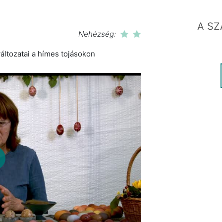
A SZ
Nehézség:
változatai a hímes tojásokon
lay