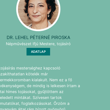
DR. LEHEL PÉTERNÉ PIROSKA
Népművészet lfjú Mestere, tojásíró
ADATLAP
tojásírás mesterséghez kapcsoló
szakíthatatlan kötelék már
ermekkoromban kialakult. Nem ez a fő
vékenységem, de mindig is lelkesen írtam a
tai hímes tojásokat, gyűjtöttem az
feledett mintákat. Szívesen tartok
mutatókat, foglalkozásokat. Őrzöm a
gyanyám által rám bízott gyönyörű