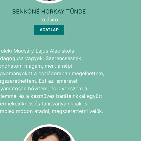
BENKÓNÉ HORKAY TÜNDE
tojásíró
ADATLAP
füleki Mocsáry Lajos Alapiskola
dagógusa vagyok. Szerencsésnek
ndhatom magam, mert a népi
gyományokat a családomban megélhettem,
gszerethettem. Ezt az ismeretet
lyamatosan bővítem, és igyekszem a
rjemmel és a kézműves barátainkkal együtt
ermekeinknek és tanítványainknak is
mplex módon átadni, megszerettetni velük.