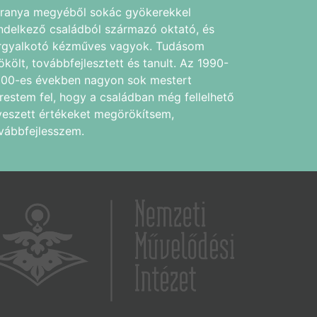
ranya megyéből sokác gyökerekkel
ndelkező családból származó oktató, és
rgyalkotó kézműves vagyok. Tudásom
ökölt, továbbfejlesztett és tanult. Az 1990-
00-es években nagyon sok mestert
restem fel, hogy a családban még fellelhető
veszett értékeket megörökítsem,
vábbfejlesszem.