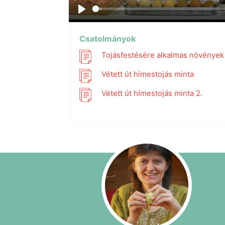
Play
Csatolmányok
Tojásfestésére alkalmas növények
Vétett út hímestojás minta
Vétett út hímestojás minta 2.