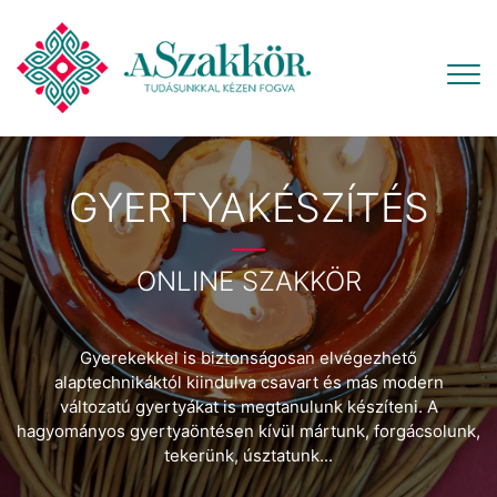
GYERTYAKÉSZÍTÉS
ONLINE SZAKKÖR
Gyerekekkel is biztonságosan elvégezhető
alaptechnikáktól kiindulva csavart és más modern
változatú gyertyákat is megtanulunk készíteni. A
hagyományos gyertyaöntésen kívül mártunk, forgácsolunk,
tekerünk, úsztatunk...