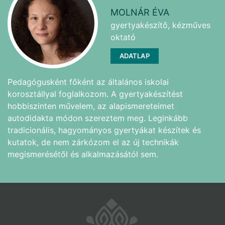
MOLNÁR ÉVA
gyertyakészítő, kézműves
oktató
ADATLAP
Pedagógusként főként az általános iskolai
korosztállyal foglalkozom. A gyertyakészítést
hobbiszinten művelem, az alapismereteimet
autodidakta módon szereztem meg. Leginkább
tradicionális, hagyományos gyertyákat készítek és
kutatok, de nem zárkózom el az új technikák
megismerésétől és alkalmazásától sem.