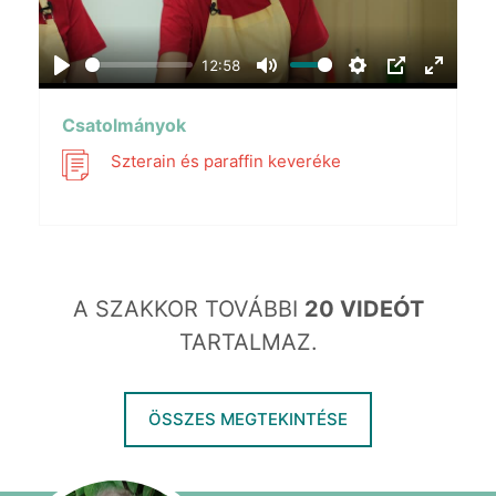
12:58
Play
Mute
Settings
PIP
Enter
fullscr
Csatolmányok
Szterain és paraffin keveréke
A SZAKKOR TOVÁBBI
20 VIDEÓT
TARTALMAZ.
ÖSSZES MEGTEKINTÉSE