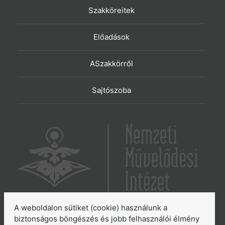
Szakköreitek
Előadások
ASzakkörről
Sajtószoba
A weboldalon sütiket (cookie) használunk a
6065 Lakitelek, Szentkirályi út 2.
biztonságos böngészés és jobb felhasználói élmény