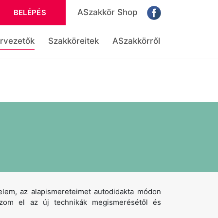
ASzakkör Shop
BELÉPÉS
rvezetők
Szakköreitek
ASzakkörről
velem, az alapismereteimet autodidakta módon
ózom el az új technikák megismerésétől és