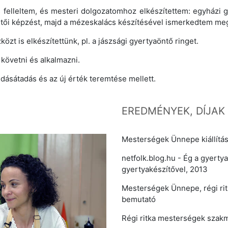
felleltem, és mesteri dolgozatomhoz elkészítettem: egyházi g
zetői képzést, majd a mézeskalács készítésével ismerkedtem meg
t is elkészítettünk, pl. a jászsági gyertyaöntő ringet.
 követni és alkalmazni.
dásátadás és az új érték teremtése mellett.
EREDMÉNYEK, DÍJAK
Mesterségek Ünnepe kiállítás
netfolk.blog.hu - Ég a gyerty
gyertyakészítővel, 2013
Mesterségek Ünnepe, régi ritk
bemutató
Régi ritka mesterségek szakm