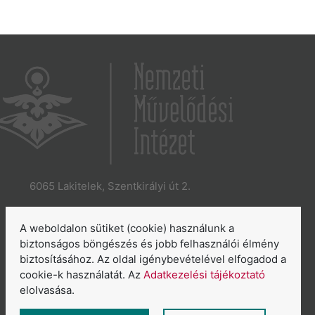
6065 Lakitelek, Szentkirályi út 2.
E-mail:
aszakkor@nmi.hu
E-mail:
titkarsag@nmi.hu
A weboldalon sütiket (cookie) használunk a
Web:
www.nmi.hu
biztonságos böngészés és jobb felhasználói élmény
biztosításához. Az oldal igénybevételével elfogadod a
Adatkezelési tájékoztató
cookie-k használatát. Az
Adatkezelési tájékoztató
Általános Szerződési Feltételek
elolvasása.
Sütikezelés áttekintése