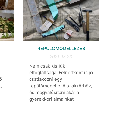
REPÜLŐMODELLEZÉS
2021.03.23.
Nem csak kisfiúk
elfoglaltsága. Felnőttként is jó
ő
csatlakozni egy
,
repülőmodellező szakkörhöz,
és megvalósítani akár a
gyerekkori álmainkat.