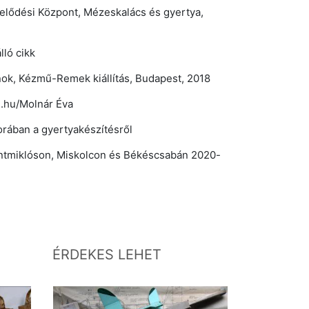
űvelődési Központ, Mézeskalács és gyertya,
ló cikk
nok, Kézmű-Remek kiállítás, Budapest, 2018
.hu/Molnár Éva
orában a gyertyakészítésről
ntmiklóson, Miskolcon és Békéscsabán 2020-
ÉRDEKES LEHET