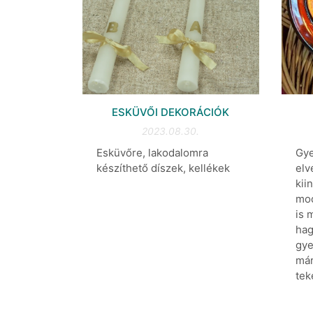
ESKÜVŐI DEKORÁCIÓK
2023.08.30.
Esküvőre, lakodalomra
Gye
készíthető díszek, kellékek
elv
kii
mod
is 
ha
gye
már
tek