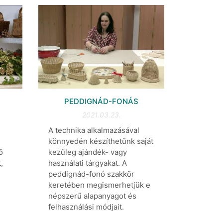
PEDDIGNÁD-FONÁS
2021.03.23.
A technika alkalmazásával
könnyedén készíthetünk saját
ő
kezűleg ajándék- vagy
,
használati tárgyakat. A
peddignád-fonó szakkör
keretében megismerhetjük e
népszerű alapanyagot és
felhasználási módjait.