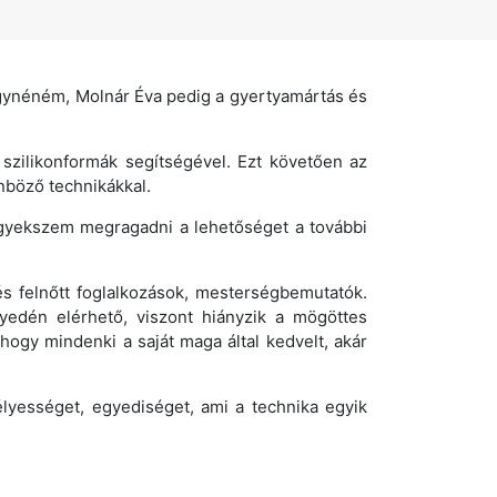
gynéném, Molnár Éva pedig a gyertyamártás és
szilikonformák segítségével. Ezt követően az
böző technikákkal.
 igyekszem megragadni a lehetőséget a további
s felnőtt foglalkozások, mesterségbemutatók.
yedén elérhető, viszont hiányzik a mögöttes
ogy mindenki a saját maga által kedvelt, akár
lyességet, egyediséget, ami a technika egyik