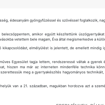
ség, édesanyám gyöngyfűzéssel és szövéssel foglalkozik, na
belecsöppentem, amikor együtt készítettünk úszógyertyákat 
vásokba vetettem bele magam, Éva által megismerkedve a külön
kikapcsolódást, elmélyülést is jelentett, de emellett mindig
űves Egyesület tagja lettem, rendszeressé váltak a gyerek é
at, hiszen ma már az interneten mindenféle technika könn
zerettessük meg a gyertyakészítés hagyományos technikáit, h
 helyük van a 21. században, magukban hordozva azt a szemé