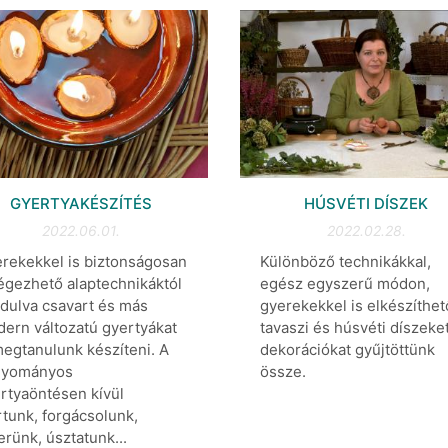
GYERTYAKÉSZÍTÉS
HÚSVÉTI DÍSZEK
2022.06.01.
2022.02.28.
rekekkel is biztonságosan
Különböző technikákkal,
égezhető alaptechnikáktól
egész egyszerű módon,
ndulva csavart és más
gyerekekkel is elkészíthet
ern változatú gyertyákat
tavaszi és húsvéti díszeket
megtanulunk készíteni. A
dekorációkat gyűjtöttünk
gyományos
össze.
rtyaöntésen kívül
tunk, forgácsolunk,
erünk, úsztatunk...