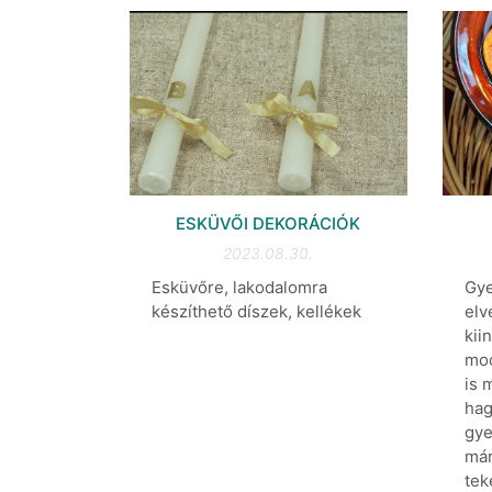
ESKÜVŐI DEKORÁCIÓK
2023.08.30.
Esküvőre, lakodalomra
Gye
készíthető díszek, kellékek
elv
kii
mod
is 
ha
gye
már
tek