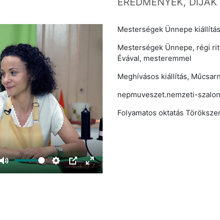
EREDMÉNYEK, DÍJAK
Mesterségek Ünnepe kiállítás
Mesterségek Ünnepe, régi rit
Évával, mesteremmel
Meghívásos kiállítás, Műcsar
nepmuveszet.nemzeti-szalon.
Folyamatos oktatás Töröksze
Mute
Settings
PIP
Enter
fullscreen