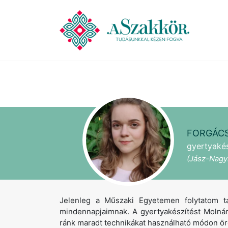
FORGÁCS
gyertyaké
(Jász-Nagy
Jelenleg a Műszaki Egyetemen folytatom t
mindennapjaimnak. A gyertyakészítést Molnár
ránk maradt technikákat használható módon örö