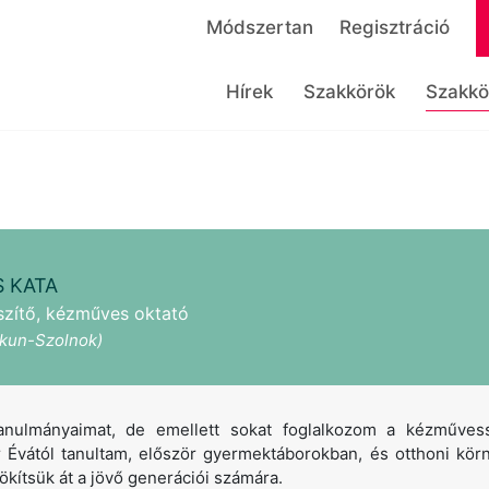
Módszertan
Regisztráció
Hírek
Szakkörök
Szakkö
 KATA
szítő, kézműves oktató
kun-Szolnok)
anulmányaimat, de emellett sokat foglalkozom a kézművess
 Évától tanultam, először gyermektáborokban, és otthoni kör
kítsük át a jövő generációi számára.