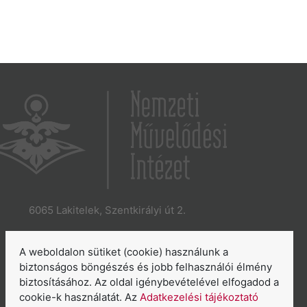
6065 Lakitelek, Szentkirályi út 2.
E-mail:
aszakkor@nmi.hu
E-mail:
titkarsag@nmi.hu
A weboldalon sütiket (cookie) használunk a
Web:
www.nmi.hu
biztonságos böngészés és jobb felhasználói élmény
biztosításához. Az oldal igénybevételével elfogadod a
Adatkezelési tájékoztató
cookie-k használatát. Az
Adatkezelési tájékoztató
Általános Szerződési Feltételek