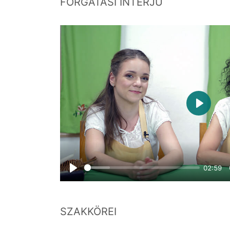
FORGATÁSI INTERJÚ
Play
02:59
Play
SZAKKÖREI