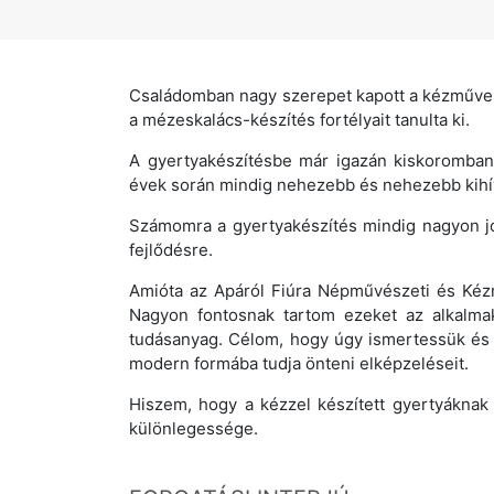
Családomban nagy szerepet kapott a kézműves
a mézeskalács-készítés fortélyait tanulta ki.
A gyertyakészítésbe már igazán kiskoromban 
évek során mindig nehezebb és nehezebb kihí
Számomra a gyertyakészítés mindig nagyon jó 
fejlődésre.
Amióta az Apáról Fiúra Népművészeti és Kézm
Nagyon fontosnak tartom ezeket az alkalmak
tudásanyag. Célom, hogy úgy ismertessük és s
modern formába tudja önteni elképzeléseit.
Hiszem, hogy a kézzel készített gyertyáknak
különlegessége.