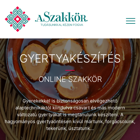
GYERTYAKÉSZÍTÉS
ONLINE SZAKKÖR
Gyerekekkel is biztonságosan elvégezhető
alaptechnikáktól kiindulva csavart és más modern
változatú gyertyákat is megtanulunk készíteni. A
hagyományos gyertyaöntésen kívül mártunk, forgácsolunk,
tekerünk, úsztatunk...