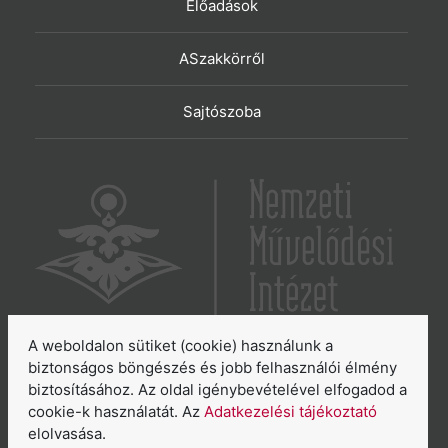
Előadások
ASzakkörről
Sajtószoba
A weboldalon sütiket (cookie) használunk a
6065 Lakitelek, Szentkirályi út 2.
biztonságos böngészés és jobb felhasználói élmény
biztosításához. Az oldal igénybevételével elfogadod a
E-mail:
aszakkor@nmi.hu
cookie-k használatát. Az
Adatkezelési tájékoztató
E-mail:
titkarsag@nmi.hu
elolvasása.
Web:
www.nmi.hu