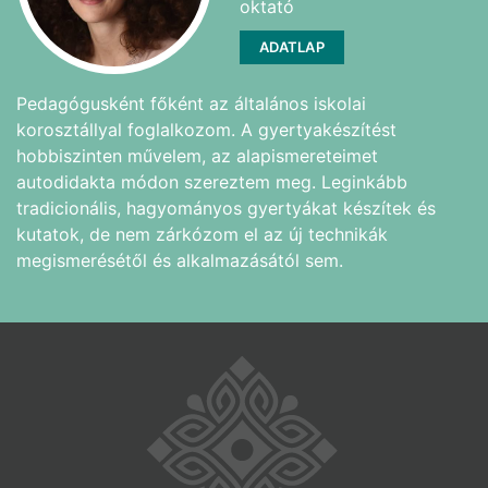
oktató
ADATLAP
Pedagógusként főként az általános iskolai
korosztállyal foglalkozom. A gyertyakészítést
hobbiszinten művelem, az alapismereteimet
autodidakta módon szereztem meg. Leginkább
tradicionális, hagyományos gyertyákat készítek és
kutatok, de nem zárkózom el az új technikák
megismerésétől és alkalmazásától sem.