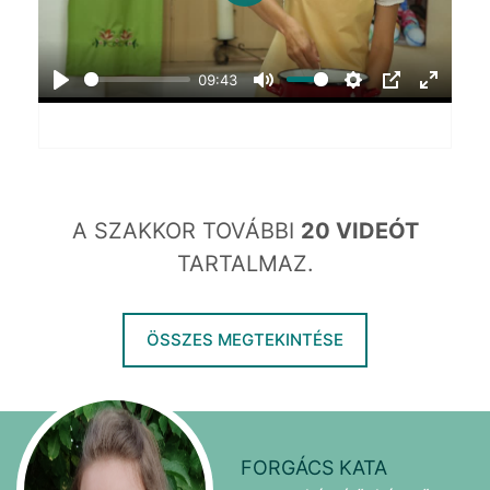
Play
09:43
Play
Mute
Settings
PIP
Enter
fullscr
A SZAKKOR TOVÁBBI
20 VIDEÓT
TARTALMAZ.
ÖSSZES MEGTEKINTÉSE
FORGÁCS KATA