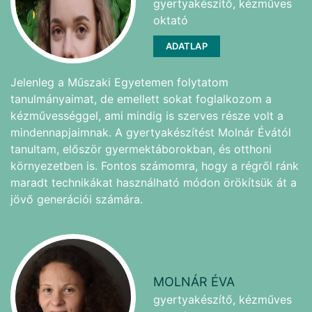
gyertyakészítő, kézműves
oktató
ADATLAP
Jelenleg a Műszaki Egyetemen folytatom
tanulmányaimat, de emellett sokat foglalkozom a
kézművességgel, ami mindig is szerves része volt a
mindennapjaimnak. A gyertyakészítést Molnár Évától
tanultam, először gyermektáborokban, és otthoni
környezetben is. Fontos számomra, hogy a régről ránk
maradt technikákat használható módon örökítsük át a
jövő generációi számára.
MOLNÁR ÉVA
gyertyakészítő, kézműves