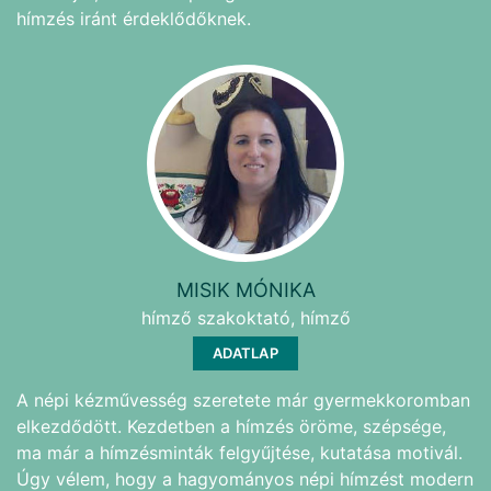
hímzés iránt érdeklődőknek.
MISIK MÓNIKA
hímző szakoktató, hímző
ADATLAP
A népi kézművesség szeretete már gyermekkoromban
elkezdődött. Kezdetben a hímzés öröme, szépsége,
ma már a hímzésminták felgyűjtése, kutatása motivál.
Úgy vélem, hogy a hagyományos népi hímzést modern