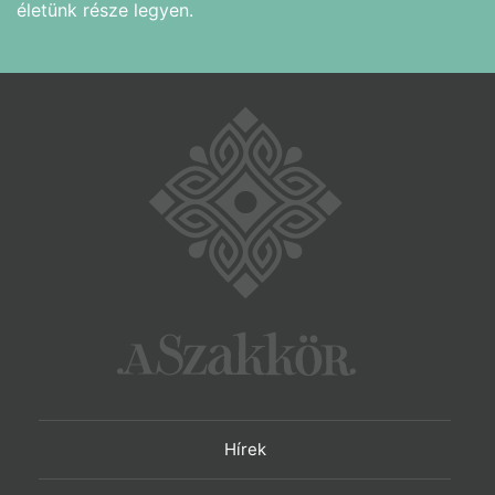
életünk része legyen.
Hírek