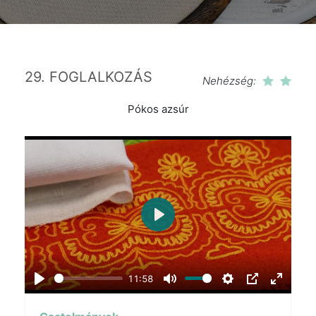
29. FOGLALKOZÁS
Nehézség:
Pókos azsúr
Play
11:58
Play
Mute
Settings
PIP
Enter
fullscr