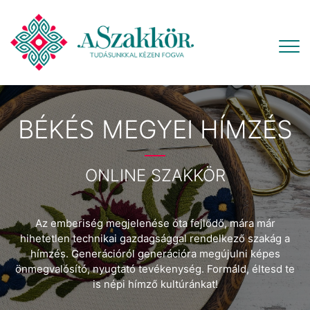
BÉKÉS MEGYEI HÍMZÉS
ONLINE SZAKKÖR
Az emberiség megjelenése óta fejlődő, mára már
hihetetlen technikai gazdagsággal rendelkező szakág a
hímzés. Generációról generációra megújulni képes
önmegvalósító, nyugtató tevékenység. Formáld, éltesd te
is népi hímző kultúránkat!