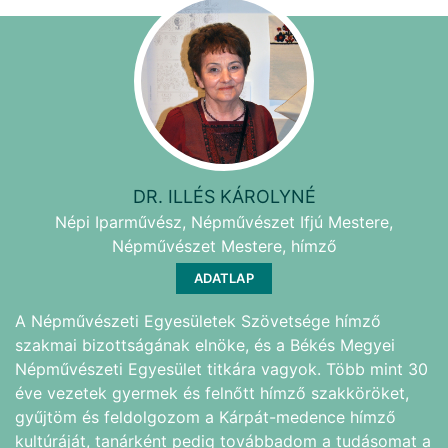
DR. ILLÉS KÁROLYNÉ
Népi Iparművész, Népművészet Ifjú Mestere,
Népművészet Mestere, hímző
ADATLAP
A Népművészeti Egyesületek Szövetsége hímző
szakmai bizottságának elnöke, és a Békés Megyei
Népművészeti Egyesület titkára vagyok. Több mint 30
éve vezetek gyermek és felnőtt hímző szakköröket,
gyűjtöm és feldolgozom a Kárpát-medence hímző
kultúráját, tanárként pedig továbbadom a tudásomat a