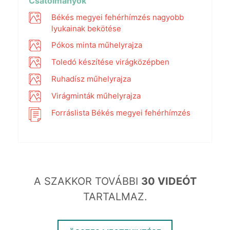
Csatolmányok
Békés megyei fehérhímzés nagyobb
lyukainak bekötése
Pókos minta műhelyrajza
Toledó készítése virágközépben
Ruhadísz műhelyrajza
Virágminták műhelyrajza
Forráslista Békés megyei fehérhímzés
A SZAKKOR TOVÁBBI
30 VIDEÓT
TARTALMAZ.