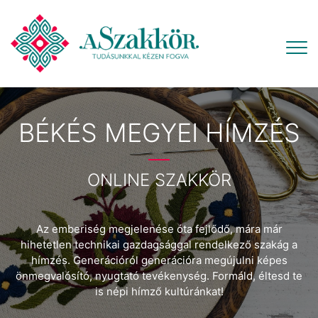
BÉKÉS MEGYEI HÍMZÉS
ONLINE SZAKKÖR
Az emberiség megjelenése óta fejlődő, mára már
hihetetlen technikai gazdagsággal rendelkező szakág a
hímzés. Generációról generációra megújulni képes
önmegvalósító, nyugtató tevékenység. Formáld, éltesd te
is népi hímző kultúránkat!