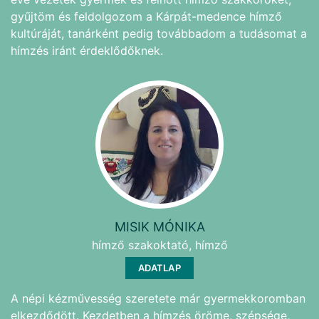
gyűjtöm és feldolgozom a Kárpát-medence hímző
kultúráját, tanárként pedig továbbadom a tudásomat a
hímzés iránt érdeklődőknek.
MISIK MÓNIKA
hímző szakoktató, hímző
ADATLAP
A népi kézművesség szeretete már gyermekkoromban
elkezdődött. Kezdetben a hímzés öröme, szépsége,