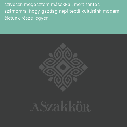
szívesen megosztom másokkal, mert fontos
számomra, hogy gazdag népi textil kultúránk modern
életünk része legyen.