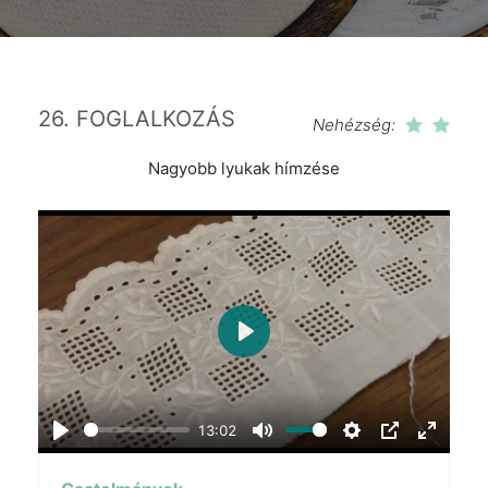
26. FOGLALKOZÁS
Nehézség:
Nagyobb lyukak hímzése
Play
13:02
Play
Mute
Settings
PIP
Enter
fullscr