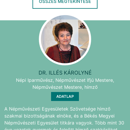
ÖSSZES MEGTEKINTÉSE
DR. ILLÉS KÁROLYNÉ
Népi Iparművész, Népművészet Ifjú Mestere,
Népművészet Mestere, hímző
ADATLAP
A Népművészeti Egyesületek Szövetsége hímző
szakmai bizottságának elnöke, és a Békés Megyei
Népművészeti Egyesület titkára vagyok. Több mint 30
éve vezetek gyermek és felnőtt hímző szakköröket,