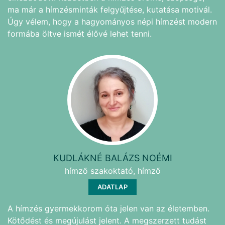
ma már a hímzésminták felgyűjtése, kutatása motivál.
Úgy vélem, hogy a hagyományos népi hímzést modern
formába öltve ismét élővé lehet tenni.
KUDLÁKNÉ BALÁZS NOÉMI
hímző szakoktató, hímző
ADATLAP
A hímzés gyermekkorom óta jelen van az életemben.
Kötődést és megújulást jelent. A megszerzett tudást