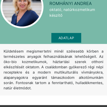
ROMHÁNYI ANDREA
oktató, natúrkozmetikum
készítő
ADATLAP
Küldetésem megismertetni minél szélesebb körben a
természetes anyagok felhasználásának lehetőségeit. Az
öko-bio kozmetikumok, háztartási szerek otthoni
elkészítését oktatom. A családomban gyökerező régi népi
receptekre és a modern multikulturális vívmányokra,
alapanyagokra egyaránt támaszkodom alkotómunkám
során. Fontosnak tartom a fenntartható, hulladékmentes,
natúr életmódot.