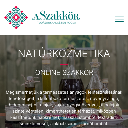
NATÚRKOZMETIKA
ONLINE SZAKKÖR
Megismerhetjük a természetes anyagok felhasználásának
lehetőségeit, a különböző természetes, növényi alapú,
hidegen sajtolt olajok, vajak, gyógynövények, illóolajok
szinte végtelen, kimeríthetetlen tárházát, miközben
készíthetünk habkrémet, masszázstömböt, testradírt,
sminklemosót, ajakbalzsamot, fürdőbombát.