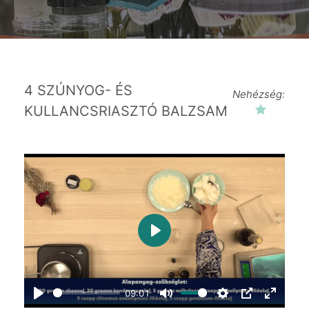
4 SZÚNYOG- ÉS
Nehézség:
KULLANCSRIASZTÓ BALZSAM
Play
09:01
Play
Mute
Settings
PIP
Enter