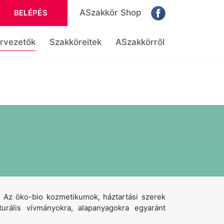
ASzakkör Shop
BELÉPÉS
rvezetők
Szakköreitek
ASzakkörről
 Az öko-bio kozmetikumok, háztartási szerek
urális vívmányokra, alapanyagokra egyaránt