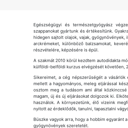
Egészségügyi és természetgyógyász végze
szappanokat gyártunk és értékesítünk. Gyakra
hidegen sajtolt olajok, vajak, gyógynövények, i
arckrémeket, különböző balzsamokat, keverék
részvételére, képzésére is épül.
A szakmát 2010 körül kezdtem autodidakta mó
külföldi-belföldi kurzus elvégzését követően,
Sikereimet, a cég népszerűségét a vásárlók
mellett a hagyományos, meleg eljárással kés
osztom meg a tudásom ami által közkinccsé 
magam, új és új eljárásokat dolgozok ki. Elkö
használok. A környezetünk, élő vizeink megf
nyitott az érdeklődők, tanulni, tapasztalni 
Büszke vagyok arra, hogy a hobbim egyaránt a
gyógynövények szeretetét.