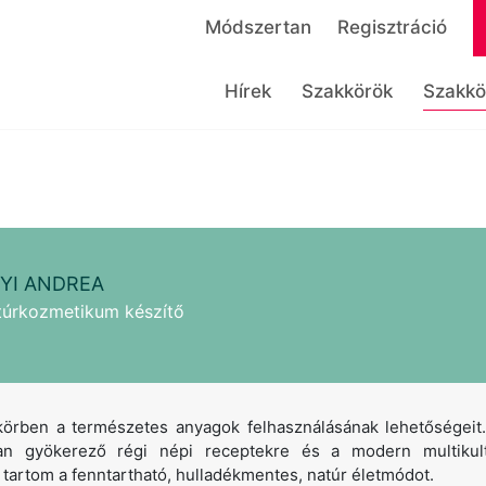
Módszertan
Regisztráció
Hírek
Szakkörök
Szakkö
YI ANDREA
túrkozmetikum készítő
örben a természetes anyagok felhasználásának lehetőségeit.
an gyökerező régi népi receptekre és a modern multikult
artom a fenntartható, hulladékmentes, natúr életmódot.