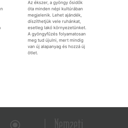
Az ékszer, a gyöngy ősidők
on
óta minden népi kultúrában
megjelenik. Lehet ajándék,
díszíthetjük vele ruhánkat,
a
esetleg lakó környezetünket.
A gyöngyfűzés folyamatosan
meg tud újulni, mert mindig
van új alapanyag és hozzá új
ötlet.