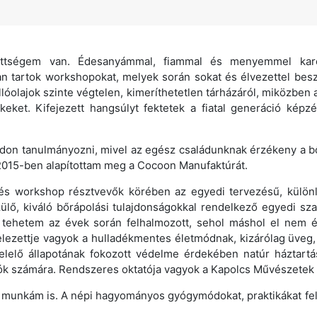
ttségem van. Édesanyámmal, fiammal és menyemmel karö
n tartok workshopokat, melyek során sokat és élvezettel bes
llóolajok szinte végtelen, kimeríthetetlen tárházáról, miközben 
eket. Kifejezett hangsúlyt fektetek a fiatal generáció képz
don tanulmányozni, mivel az egész családunknak érzékeny a bő
 2015-ben alapítottam meg a Cocoon Manufaktúrát.
 és workshop résztvevők körében az egyedi tervezésű, külön
zülő, kiváló bőrápolási tulajdonságokkal rendelkező egyedi 
tehetem az évek során felhalmozott, sehol máshol el nem é
telezettje vagyok a hulladékmentes életmódnak, kizárólag üveg
elelő állapotának fokozott védelme érdekében natúr háztartás
vágyók számára. Rendszeres oktatója vagyok a Kapolcs Művészet
 munkám is. A népi hagyományos gyógymódokat, praktikákat fel