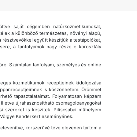
ltve saját cégemben natúrkozmetikumokat,
zélek a különböző természetes, növényi alapú,
a résztvevőkkel együtt készítjük a testápolókat,
ésére, a tanfolyamok nagy része e korosztály
re. Számtalan tanfolyam, személyes és online
leges kozmetikumok receptjeinek kidolgozása
szappanreceptjeimnek is köszönhetem. Örömmel
rhető tapasztalataimat. Folyamatosan képzem
, illetve újrahasznosítható csomagolóanyagokat
i szereket is készítek. Piliscsabai műhelyem
ek Völgye Kenderkert eseményének.
elevenítve, korszerűvé téve elevenen tartom a