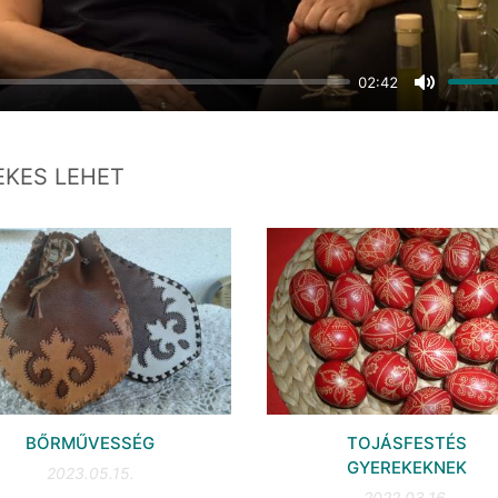
02:42
Mute
EKES LEHET
BŐRMŰVESSÉG
TOJÁSFESTÉS
GYEREKEKNEK
2023.05.15.
2022.03.16.