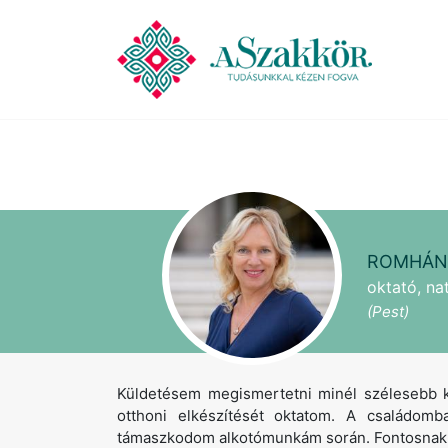
ROMHÁN
oktató, na
(Pest)
Küldetésem megismertetni minél szélesebb k
otthoni elkészítését oktatom. A családomb
támaszkodom alkotómunkám során. Fontosnak t