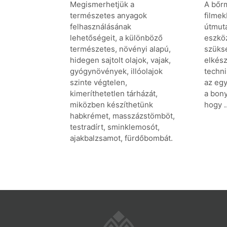
A bőr
Megismerhetjük a
filme
természetes anyagok
útmuta
felhasználásának
eszköz
lehetőségeit, a különböző
szüks
természetes, növényi alapú,
elkész
hidegen sajtolt olajok, vajak,
techn
gyógynövények, illóolajok
az egy
szinte végtelen,
a bony
kimeríthetetlen tárházát,
hogy ..
miközben készíthetünk
habkrémet, masszázstömböt,
testradírt, sminklemosót,
ajakbalzsamot, fürdőbombát.