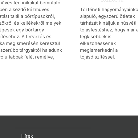
műves technikákat bemutató
kben a kezdő kézműves
Történeti hagyományaink
tást talál a bőrtípusokról,
alapuló, egyszerű ötletek
ökről és kellékekről melyek
tárházát kínáljuk a húsvéti
égesek egy bőrtárgy
tojásfestéshez, hogy már 
ítéséhez. A tervezés és
legkisebbek is
ika megismerésén keresztül
elkezdhessenek
szerűbb tárgyaktól haladunk
megismerkedni a
olultabbak felé, remélve,
tojásdíszítéssel.
.
Hírek