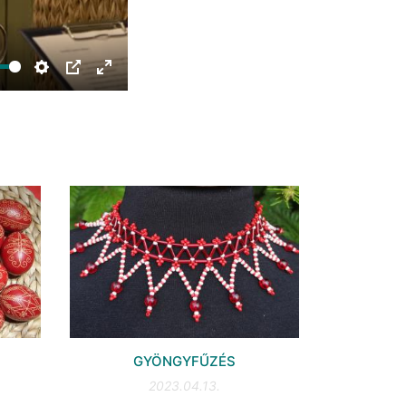
Settings
PIP
Enter
fullscreen
GYÖNGYFŰZÉS
2023.04.13.