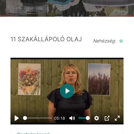
11 SZAKÁLLÁPOLÓ OLAJ
Nehézség:
Play
05:18
Play
Mute
Settings
PIP
Enter
fullscr