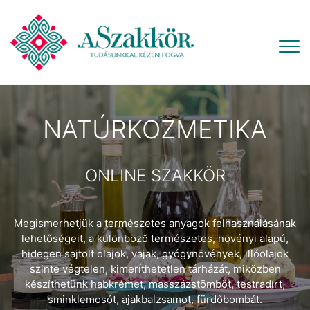
NATÚRKOZMETIKA
ONLINE SZAKKÖR
Megismerhetjük a természetes anyagok felhasználásának
lehetőségeit, a különböző természetes, növényi alapú,
hidegen sajtolt olajok, vajak, gyógynövények, illóolajok
szinte végtelen, kimeríthetetlen tárházát, miközben
készíthetünk habkrémet, masszázstömböt, testradírt,
sminklemosót, ajakbalzsamot, fürdőbombát.