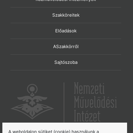
Szakköreitek
Előadások
ASzakkörről
Sajtószoba
A weboldalon sütiket (cookie) használunk a