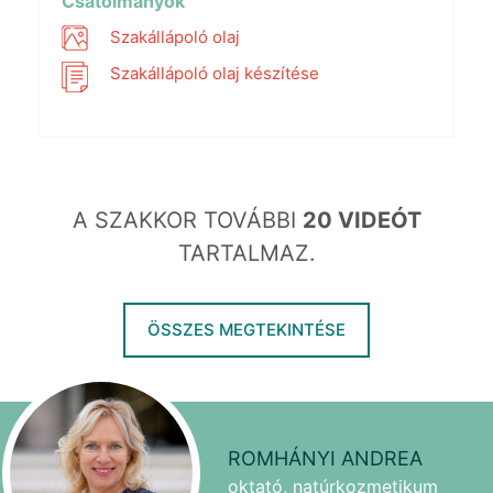
Csatolmányok
Szakállápoló olaj
Szakállápoló olaj készítése
A SZAKKOR TOVÁBBI
20 VIDEÓT
TARTALMAZ.
ÖSSZES MEGTEKINTÉSE
ROMHÁNYI ANDREA
oktató, natúrkozmetikum