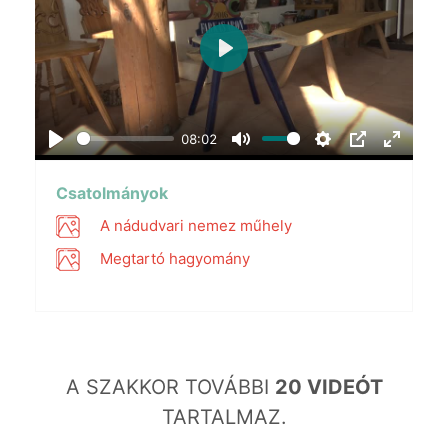
Play
08:02
Play
Mute
Settings
PIP
Enter
fullscr
Csatolmányok
A nádudvari nemez műhely
Megtartó hagyomány
A SZAKKOR TOVÁBBI
20 VIDEÓT
TARTALMAZ.