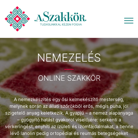
NEMEZELÉS
ONLINE SZAKKÖR
A nemezkészítés egy ősi kelmekészítő mesterség,
melynek során az állati szőrökből erős, mégis puha, jól
szigetelő anyag keletkezik. A gyapjú – a nemez alapanyaga
– gyógyító hatást gyakorol viselőjére: serkenti a
vérkeringést, enyhíti az ízületi és izomfájdalmakat, a benne
lévő lanolin pedig ortopédiai és reumás betegségeket