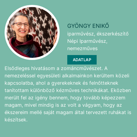
GYÖNGY ENIKŐ
iparművész, ékszerkészítő
Népi Iparművész,
nemezműves
ADATLAP
Elsődleges hivatásom a zománcművészet. A
nemezeléssel egyesületi alkalmainkon kerültem közeli
kapcsolatba, ahol a gyerekeknek és felnőtteknek
tanítottam különböző kézműves technikákat. Eközben
merült fel az igény bennem, hogy tovább képezzem
magam, mivel mindig is az volt a vágyam, hogy az
ékszereim mellé saját magam által tervezett ruhákat is
készítsek.