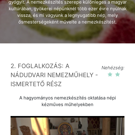
gyógyít. A nemezkészítés szerepe különleges a magyar
kultúrában, gyökerei népünknél több ezer évre nyúlnak
vissza, és mi vagyunk a legnyugatibb nép, mely
ősmesterségeként művelte a nemezkészítést.
2. FOGLALKOZÁS: A
Nehézség:
NÁDUDVARI NEMEZMŰHELY -
ISMERTETŐ RÉSZ
A hagyományos nemezkészítés oktatása népi
kézműves műhelyekben