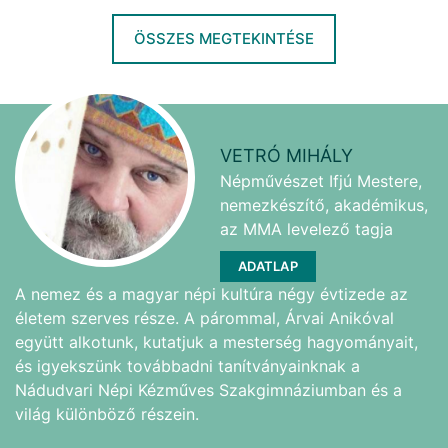
ÖSSZES MEGTEKINTÉSE
VETRÓ MIHÁLY
Népművészet Ifjú Mestere,
nemezkészítő, akadémikus,
az MMA levelező tagja
ADATLAP
A nemez és a magyar népi kultúra négy évtizede az
életem szerves része. A párommal, Árvai Anikóval
együtt alkotunk, kutatjuk a mesterség hagyományait,
és igyekszünk továbbadni tanítványainknak a
Nádudvari Népi Kézműves Szakgimnáziumban és a
világ különböző részein.