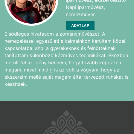
Népi Iparművész,
nemezműves
ADATLAP
Elsődleges hivatásom a zománcművészet. A
nemezeléssel egyesületi alkalmainkon kerültem közeli
kapcsolatba, ahol a gyerekeknek és felnőtteknek
tanítottam különböző kézműves technikákat. Eközben
merült fel az igény bennem, hogy tovább képezzem
magam, mivel mindig is az volt a vágyam, hogy az
ékszereim mellé saját magam által tervezett ruhákat is
készítsek.