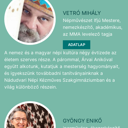
VETRÓ MIHÁLY
Népművészet Ifjú Mestere,
nemezkészítő, akadémikus,
az MMA levelező tagja
ADATLAP
A nemez és a magyar népi kultúra négy évtizede az
életem szerves része. A párommal, Árvai Anikóval
együtt alkotunk, kutatjuk a mesterség hagyományait,
és igyekszünk továbbadni tanítványainknak a
Nádudvari Népi Kézműves Szakgimnáziumban és a
világ különböző részein.
GYÖNGY ENIKŐ
iparművész, ékszerkészítő