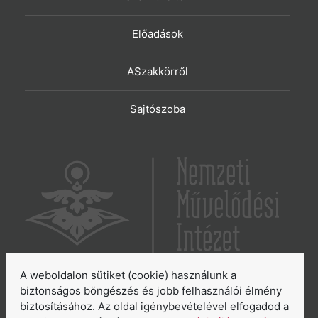
Előadások
ASzakkörről
Sajtószoba
A weboldalon sütiket (cookie) használunk a
6065 Lakitelek, Szentkirályi út 2.
biztonságos böngészés és jobb felhasználói élmény
biztosításához. Az oldal igénybevételével elfogadod a
E-mail:
aszakkor@nmi.hu