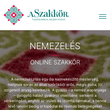
NEMEZELÉS
ONLINE SZAKKÖR
A nemezkészítés egy ősi kelmekészítő mesterség,
melynek során az állati szőrökből erős, mégis puha, jól
szigetelő anyag keletkezik. A gyapjú – a nemez alapanyaga
– gyógyító hatást gyakorol viselőjére: serkenti a
vérkeringést, enyhíti az ízületi és izomfájdalmakat, a benne
lévő lanolin pedig ortopédiai és reumás betegségeket