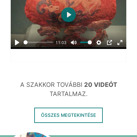
Play
11:03
Play
Mute
Settings
PIP
Enter
fullscr
A SZAKKOR TOVÁBBI
20 VIDEÓT
TARTALMAZ.
ÖSSZES MEGTEKINTÉSE