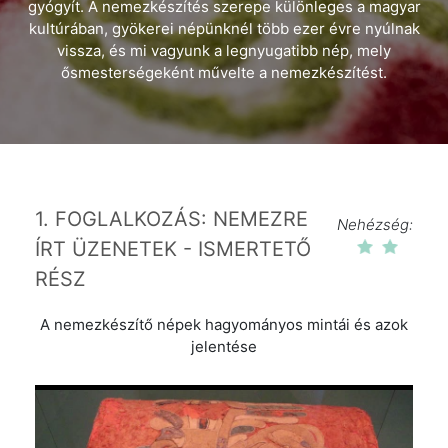
gyógyít. A nemezkészítés szerepe különleges a magyar
kultúrában, gyökerei népünknél több ezer évre nyúlnak
vissza, és mi vagyunk a legnyugatibb nép, mely
ősmesterségeként művelte a nemezkészítést.
1. FOGLALKOZÁS: NEMEZRE
Nehézség:
ÍRT ÜZENETEK - ISMERTETŐ
RÉSZ
A nemezkészítő népek hagyományos mintái és azok
jelentése