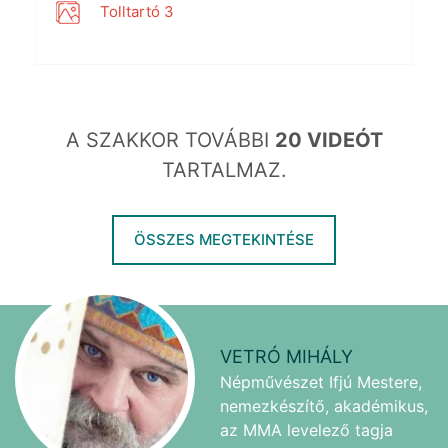
Tolltartó 3
A SZAKKOR TOVÁBBI
20 VIDEÓT
TARTALMAZ.
ÖSSZES MEGTEKINTÉSE
VETRÓ MIHÁLY
Népművészet Ifjú Mestere,
nemezkészítő, akadémikus,
az MMA levelező tagja