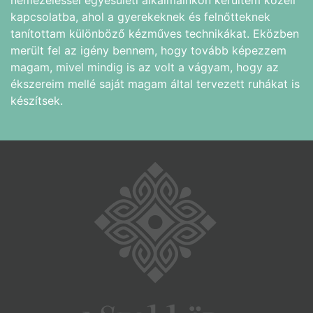
kapcsolatba, ahol a gyerekeknek és felnőtteknek
tanítottam különböző kézműves technikákat. Eközben
merült fel az igény bennem, hogy tovább képezzem
magam, mivel mindig is az volt a vágyam, hogy az
ékszereim mellé saját magam által tervezett ruhákat is
készítsek.