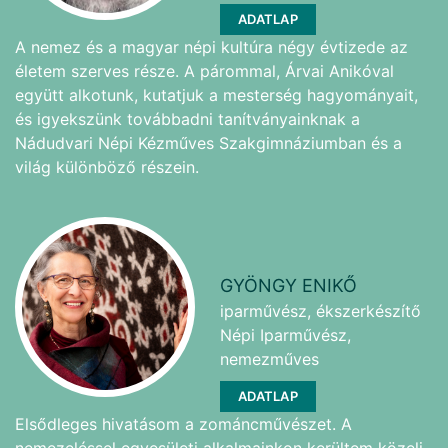
ADATLAP
A nemez és a magyar népi kultúra négy évtizede az
életem szerves része. A párommal, Árvai Anikóval
együtt alkotunk, kutatjuk a mesterség hagyományait,
és igyekszünk továbbadni tanítványainknak a
Nádudvari Népi Kézműves Szakgimnáziumban és a
világ különböző részein.
GYÖNGY ENIKŐ
iparművész, ékszerkészítő
Népi Iparművész,
nemezműves
ADATLAP
Elsődleges hivatásom a zománcművészet. A
nemezeléssel egyesületi alkalmainkon kerültem közeli