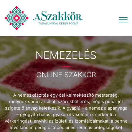
NEMEZELÉS
ONLINE SZAKKÖR
A nemezkészítés egy ősi kelmekészítő mesterség,
melynek során az állati szőrökből erős, mégis puha, jól
szigetelő anyag keletkezik. A gyapjú – a nemez alapanyaga
– gyógyító hatást gyakorol viselőjére: serkenti a
vérkeringést, enyhíti az ízületi és izomfájdalmakat, a benne
lévő lanolin pedig ortopédiai és reumás betegségeket