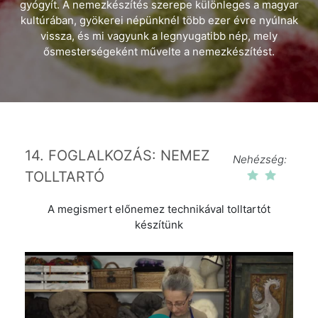
gyógyít. A nemezkészítés szerepe különleges a magyar
kultúrában, gyökerei népünknél több ezer évre nyúlnak
vissza, és mi vagyunk a legnyugatibb nép, mely
ősmesterségeként művelte a nemezkészítést.
14. FOGLALKOZÁS: NEMEZ
Nehézség:
TOLLTARTÓ
A megismert előnemez technikával tolltartót
készítünk