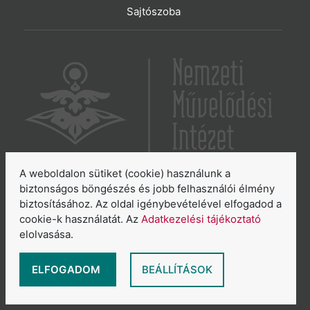
Sajtószoba
A weboldalon sütiket (cookie) használunk a
6065 Lakitelek, Szentkirályi út 2.
biztonságos böngészés és jobb felhasználói élmény
biztosításához. Az oldal igénybevételével elfogadod a
E-mail:
aszakkor@nmi.hu
cookie-k használatát. Az
Adatkezelési tájékoztató
E-mail:
titkarsag@nmi.hu
elolvasása.
Web:
www.nmi.hu
Adatkezelési tájékoztató
ELFOGADOM
BEÁLLÍTÁSOK
Általános Szerződési Feltételek
Sütikezelés áttekintése