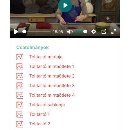
Play
15:08
Play
Mute
Settings
PIP
Enter
fullscr
Csatolmányok
Tolltartó mintája
Tolltartó mintaötlete 1
Tolltartó mintaötlete 2
Tolltartó mintaötlete 3
Tolltartó mintaötlete 4
Tolltartó sablonja
Tolltartó 1
Tolltartó 2