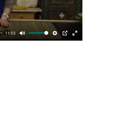
11:53
Mute
Settings
PIP
Enter
fullscreen