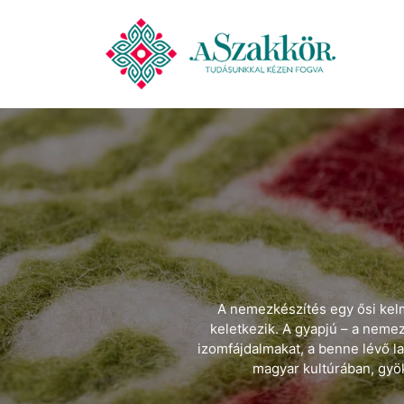
A nemezkészítés egy ősi kelm
keletkezik. A gyapjú – a nemez 
izomfájdalmakat, a benne lévő l
magyar kultúrában, gyö