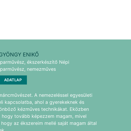
GYÖNGY ENIKŐ
iparművész, ékszerkészítő Népi
Iparművész, nemezműves
ADATLAP
máncművészet. A nemezeléssel egyesületi
li kapcsolatba, ahol a gyerekeknek és
ülönböző kézműves technikákat. Eközben
m, hogy tovább képezzem magam, mivel
, hogy az ékszereim mellé saját magam által
ek.