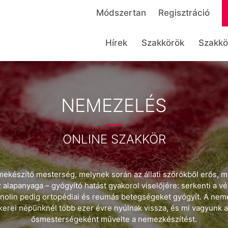
Módszertan
Regisztráció
Hírek
Szakkörök
Szakkö
NEMEZELÉS
ONLINE SZAKKÖR
ekészítő mesterség, melynek során az állati szőrökből erős, mé
alapanyaga – gyógyító hatást gyakorol viselőjére: serkenti a vér
anolin pedig ortopédiai és reumás betegségeket gyógyít. A ne
kerei népünknél több ezer évre nyúlnak vissza, és mi vagyunk a
ősmesterségeként művelte a nemezkészítést.