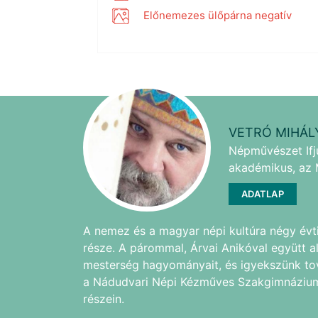
Előnemezes ülőpárna negatív
VETRÓ MIHÁL
Népművészet Ifj
akadémikus, az 
ADATLAP
A nemez és a magyar népi kultúra négy évt
része. A párommal, Árvai Anikóval együtt al
mesterség hagyományait, és igyekszünk to
a Nádudvari Népi Kézműves Szakgimnázium
részein.