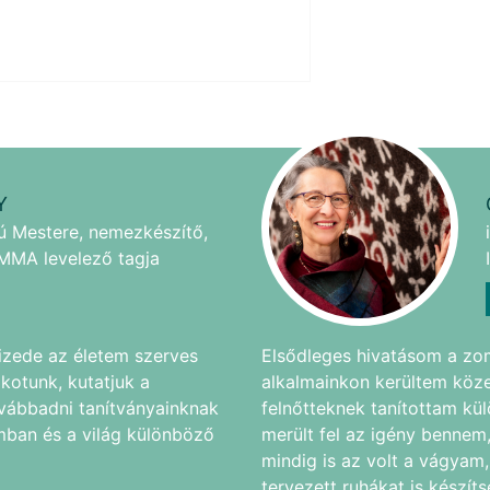
Y
ú Mestere, nemezkészítő,
MMA levelező tagja
izede az életem szerves
Elsődleges hivatásom a zo
kotunk, kutatjuk a
alkalmainkon kerültem köze
vábbadni tanítványainknak
felnőtteknek tanítottam k
ban és a világ különböző
merült fel az igény benne
mindig is az volt a vágyam
tervezett ruhákat is készíts