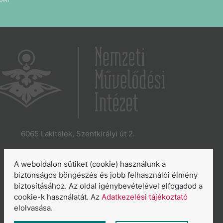
6065 Lakitelek, Szentkirályi út 2.
E-mail:
aszakkor@nmi.hu
E-mail:
titkarsag@nmi.hu
A weboldalon sütiket (cookie) használunk a
Web:
www.nmi.hu
biztonságos böngészés és jobb felhasználói élmény
biztosításához. Az oldal igénybevételével elfogadod a
Adatkezelési tájékoztató
cookie-k használatát. Az
Adatkezelési tájékoztató
Általános Szerződési Feltételek
elolvasása.
Sütikezelés áttekintése