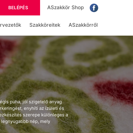
ASzakkör Shop
BELÉPÉS
rvezetők
Szakköreitek
ASzakkörről
gis puha, jól szigetelő anyag
keringést, enyhíti az ízületi és
mezkészítés szerepe különleges a
 legnyugatibb nép, mely