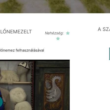
A SZ
ELŐNEMEZELT
Nehézség:
előnemez felhasználásával
lay