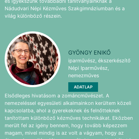
és igyekszünk továbbadni tanítványainknak a
Nádudvari Népi Kézműves Szakgimnáziumban és a
világ különböző részein.
GYÖNGY ENIKŐ
iparművész, ékszerkészítő
Népi Iparművész,
nemezműves
ADATLAP
Elsődleges hivatásom a zománcművészet. A
nemezeléssel egyesületi alkalmainkon kerültem közeli
kapcsolatba, ahol a gyerekeknek és felnőtteknek
tanítottam különböző kézműves technikákat. Eközben
merült fel az igény bennem, hogy tovább képezzem
magam, mivel mindig is az volt a vágyam, hogy az