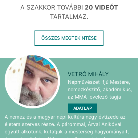
A SZAKKOR TOVÁBBI
20 VIDEÓT
TARTALMAZ.
ÖSSZES MEGTEKINTÉSE
VETRÓ MIHÁLY
Népművészet Ifjú Mestere,
nemezkészítő, akadémikus,
az MMA levelező tagja
ADATLAP
A nemez és a magyar népi kultúra négy évtizede az
életem szerves része. A párommal, Árvai Anikóval
együtt alkotunk, kutatjuk a mesterség hagyományait,