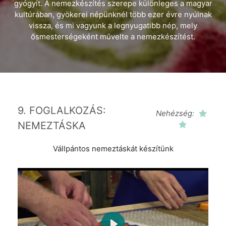
gyógyít. A nemezkészítés szerepe különleges a magyar
kultúrában, gyökerei népünknél több ezer évre nyúlnak
vissza, és mi vagyunk a legnyugatibb nép, mely
ősmesterségeként művelte a nemezkészítést.
9. FOGLALKOZÁS:
Nehézség:
NEMEZTÁSKA
Vállpántos nemeztáskát készítünk