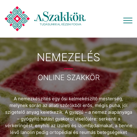
NEMEZELÉS
ONLINE SZAKKÖR
A nemezkészítés egy ősi kelmekészítő mesterség,
melynek során az állati szőrökből erős, mégis puha, jól
szigetelő anyag keletkezik. A gyapjú – a nemez alapanyaga
– gyógyító hatást gyakorol viselőjére: serkenti a
vérkeringést, enyhíti az ízületi és izomfájdalmakat, a benne
lévő lanolin pedig ortopédiai és reumás betegségeket