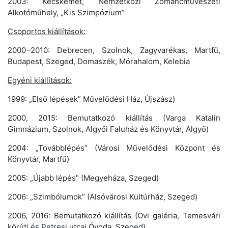
2003: Kecskemét, Nemzetközi Zománcművészeti
Alkotóműhely, „Kis Szimpózium”
Csoportos kiállítások:
2000−2010: Debrecen, Szolnok, Zagyvarékas, Martfű,
Budapest, Szeged, Domaszék, Mórahalom, Kelebia
Egyéni kiállítások:
1999: „Első lépések” Művelődési Ház, Újszász)
2000, 2015: Bemutatkozó kiállítás (Varga Katalin
Gimnázium, Szolnok, Algyői Faluház és Könyvtár, Algyő)
2004: „Továbblépés” (Városi Művelődési Központ és
Könyvtár, Martfű)
2005: „Újabb lépés" (Megyeháza, Szeged)
2006: „Szimbólumok” (Alsóvárosi Kultúrház, Szeged)
2006, 2016: Bemutatkozó kiállítás (Ovi galéria, Temesvári
körúti és Petresi utcai Óvoda, Szeged)