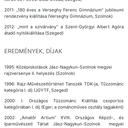
2011: „180 éves a Verseghy Ferenc Gimnázium” jubileumi
rendezvény kiállítása (Verseghy Gimnázium, Szolnok)
2012: „mint a szivárvány” a Szent-Györgyi Albert Agóra
átadó nyitókiállítása (Szeged)
EREDMÉNYEK, DÍJAK
1995: Középiskolások Jász-Nagykun-Szolnok megyei
rajzversenye II. helyezés (Szolnok)
1996: Rajz-Művészettörténet Tanszék TDK-ja, Tűzzománc
kategória I. díj (JGYTF, Szeged)
2000: I. Országos Tűzzománc Kiállítás csoportos
kategóriában I. díj (Eger; a zománcműves osztály tagjaként)
2002: „Amatőr Artium” XVIII. Országos Képző-, és
Iparművészeti Tárlat Jász-Nagykun-Szolnok megyei