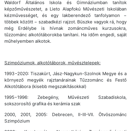
Waldorf Általános Iskola és Gimnáziumban tanítok
képzőművészetet, a Lieto Alapfokú Művészeti Iskolában
kézművességet, és egy lakberendező tanfolyamon −
többek között − szabadkézi rajzot. Büszke vagyok rá, hogy
még Erdélybe is hívnak zománcműves kurzusokra,
tűzzománc alkotótáborokba tanítani. Ha időm engedi, saját
műhelyemben alkotok.
Szimpóziumok, alkotótáborok, művésztelepek:
1993−2020: Tiszakürt, Jász-Nagykun-Szolnok Megye és a
környező megyék rajztanárainak Tűzzománc és Festő
Alkotótábora (kisebb megszakításokkal)
1995−1996: Zebegény, Művészeti Szabadiskola,
sokszorosító grafika és kerámia szak
2000, 2001, 2005: Debrecen, II-III-VII. Ötvöszománc
Szimpózium