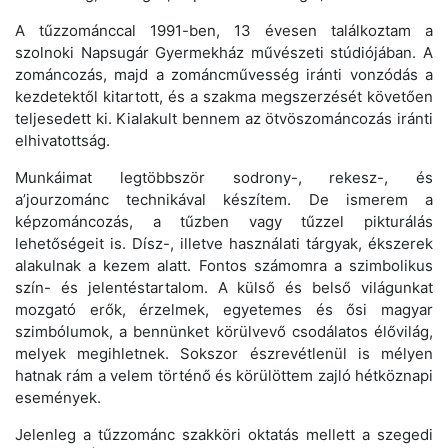
A tűzzománccal 1991-ben, 13 évesen találkoztam a
szolnoki Napsugár Gyermekház művészeti stúdiójában. A
zománcozás, majd a zománcművesség iránti vonzódás a
kezdetektől kitartott, és a szakma megszerzését követően
teljesedett ki. Kialakult bennem az ötvöszománcozás iránti
elhivatottság.
Munkáimat legtöbbször sodrony-, rekesz-, és
a’jourzománc technikával készítem. De ismerem a
képzománcozás, a tűzben vagy tűzzel pikturálás
lehetőségeit is. Dísz-, illetve használati tárgyak, ékszerek
alakulnak a kezem alatt. Fontos számomra a szimbolikus
szín- és jelentéstartalom. A külső és belső világunkat
mozgató erők, érzelmek, egyetemes és ősi magyar
szimbólumok, a bennünket körülvevő csodálatos élővilág,
melyek megihletnek. Sokszor észrevétlenül is mélyen
hatnak rám a velem történő és körülöttem zajló hétköznapi
események.
Jelenleg a tűzzománc szakköri oktatás mellett a szegedi