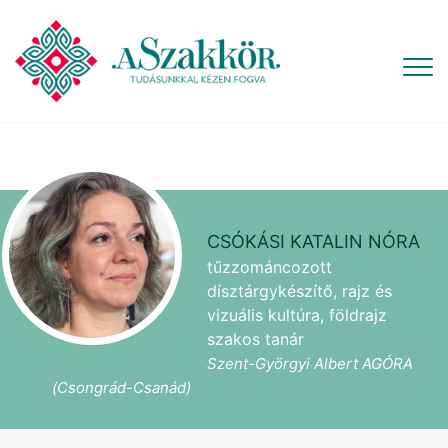
CSÓKÁSI KATALIN NÓRA
tűzzománcozott
dísztárgykészítő, rajz és
vizuális kultúra, földrajz
szakos tanár
Szent-Györgyi Albert AGÓRA
(Csongrád-Csanád)