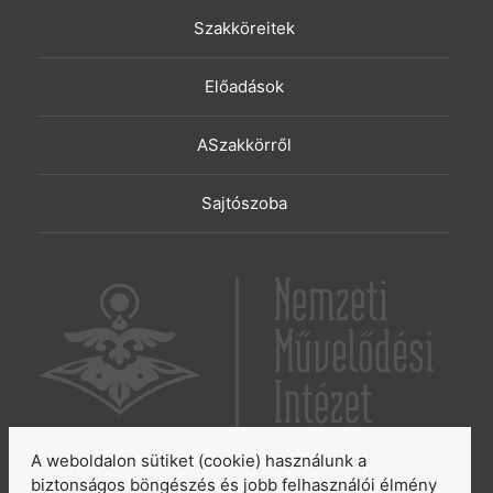
Szakköreitek
Előadások
ASzakkörről
Sajtószoba
A weboldalon sütiket (cookie) használunk a
6065 Lakitelek, Szentkirályi út 2.
biztonságos böngészés és jobb felhasználói élmény