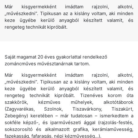
Már kisgyermekként imádtam rajzolni, alkotni,
„művészkedni”. Tipikusan az a kislány voltam, aki minden
keze ügyébe kerülő anyagból készített valamit, és
rengeteg technikát kipróbált.
Saját magamat 20 éves gyakorlattal rendelkező
zománcműves művésztanárnak tartom.
Már kisgyermekként imádtam rajzolni, alkotni,
„művészkedni”. Tipikusan az a kislány voltam, aki minden
keze ügyébe kerülő anyagból készített valamit, és
rengeteg technikát kipróbált. Tizenéves korom óta
szakkörök, kézműves műhelyek, alkotótáborok
(Zagyvarékas, Szolnok, Tiszavárkony, Tiszakürt,
Zebegény) keretében – már tudatosan – ismerkedtem a
sokféle képző-, és iparművészeti ággal (rajzolás-festés,
sokszorosító és alkalmazott grafika, kerámiaművesség,
fazekasság, fafaragás, népi kézművesség…).