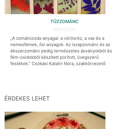
TŰZZOMÁNC
2021.03.23.
„A zománcozás anyagai: a vörösréz, a vas és a
nemesfémek, ősi anyagok. Az iszapzománc és az
ékszerzománc pedig természetes ásványokból és
fém-oxidokból készített porított, üvegszerű
festékek.” Csókási Katalin Nóra, szakkörvezető
ÉRDEKES LEHET