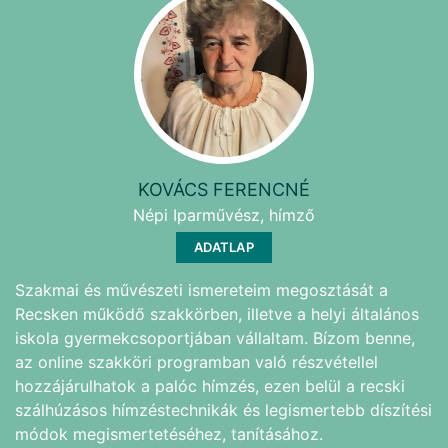
KOVÁCS FERENCNÉ
Népi Iparművész, hímző
ADATLAP
Szakmai és művészeti ismereteim megosztását a
Recsken működő szakkörben, illetve a helyi általános
iskola gyermekcsoportjában vállaltam. Bízom benne,
az online szakköri programban való részvétellel
hozzájárulhatok a palóc hímzés, ezen belül a recski
szálhúzásos hímzéstechnikák és legismertebb díszítési
módok megismertetéséhez, tanításához.