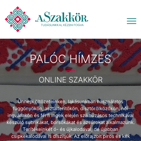
PALÓC HÍMZÉS
ONLINE SZAKKÖR
Ünnepi öltözeteinken, lakásunkban használatos
függönyökön, asztalterítőkön, dísztörölközőkön, női
ingvállakon és férfi ingek elején szálhúzásos technikával
készülő subrikákat, borsókákat és azsúrokat alkalmazunk.
Terítékeinket ó- és újkalodával, de újabban
csipkekalodával is díszítjük. Az előrajzolt piros és kék