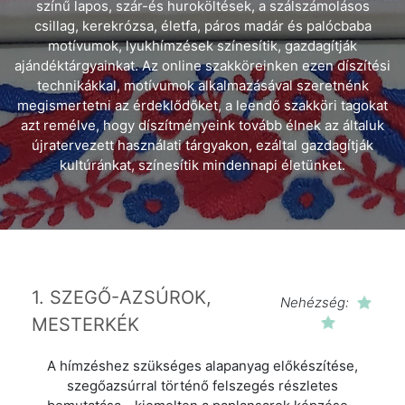
színű lapos, szár-és huroköltések, a szálszámolásos
csillag, kerekrózsa, életfa, páros madár és palócbaba
motívumok, lyukhímzések színesítik, gazdagítják
ajándéktárgyainkat. Az online szakköreinken ezen díszítési
technikákkal, motívumok alkalmazásával szeretnénk
megismertetni az érdeklődőket, a leendő szakköri tagokat
azt remélve, hogy díszítményeink tovább élnek az általuk
újratervezett használati tárgyakon, ezáltal gazdagítják
kultúránkat, színesítik mindennapi életünket.
1. SZEGŐ-AZSÚROK,
Nehézség:
MESTERKÉK
A hímzéshez szükséges alapanyag előkészítése,
szegőazsúrral történő felszegés részletes