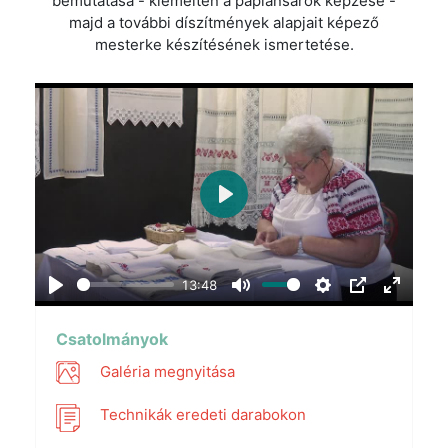
bemutatása - kiemelten a paplansarok képzése -
majd a további díszítmények alapjait képező
mesterke készítésének ismertetése.
Play
13:48
Play
Mute
Settings
PIP
Enter
fullscr
Csatolmányok
Galéria megnyitása
Technikák eredeti darabokon