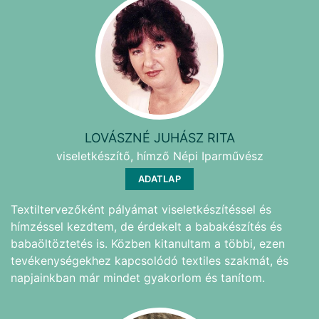
LOVÁSZNÉ JUHÁSZ RITA
viseletkészítő, hímző Népi Iparművész
ADATLAP
Textiltervezőként pályámat viseletkészítéssel és
hímzéssel kezdtem, de érdekelt a babakészítés és
babaöltöztetés is. Közben kitanultam a többi, ezen
tevékenységekhez kapcsolódó textiles szakmát, és
napjainkban már mindet gyakorlom és tanítom.