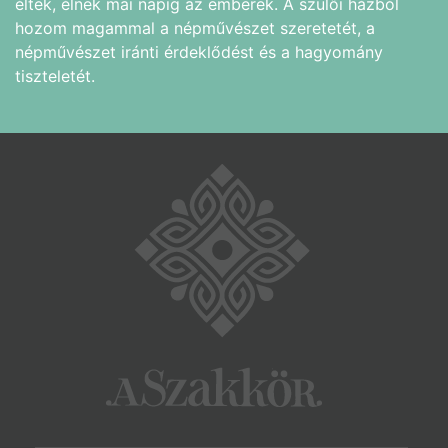
éltek, élnek mai napig az emberek. A szülői házból
hozom magammal a népművészet szeretetét, a
népművészet iránti érdeklődést és a hagyomány
tiszteletét.