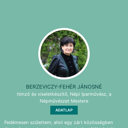
BERZEVICZY-FEHÉR JÁNOSNÉ
hímző és viseletkészítő, Népi Iparművész, a
Népművészet Mestere
ADATLAP
Fedémesen születtem, ahol egy zárt közösségben