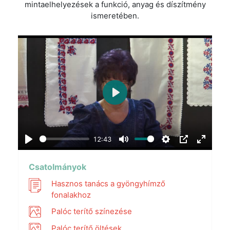
mintaelhelyezések a funkció, anyag és díszítmény
ismeretében.
Play
12:43
Play
Mute
Settings
PIP
Enter
fullscr
Csatolmányok
Hasznos tanács a gyöngyhímző
fonalakhoz
Palóc terítő színezése
Palóc terítő öltések