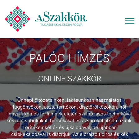
PALÓC HÍMZÉS
ONLINE SZAKKÖR
Ünnepi öltözeteinken, lakásunkban használatos
függönyökön, asztalterítőkön, dísztörölközőkön, női
ingvállakon és férfi ingek elején szálhúzásos technikával
készülő subrikákat, borsókákat és azsúrokat alkalmazunk.
Terítékeinket ó- és újkalodával, de újabban
csipkekalodával is díszítjük. Az előrajzolt piros és kék