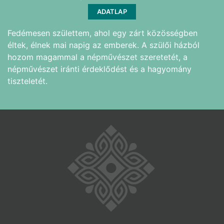
ADATLAP
Fedémesen születtem, ahol egy zárt közösségben
éltek, élnek mai napig az emberek. A szülői házból
hozom magammal a népművészet szeretetét, a
népművészet iránti érdeklődést és a hagyomány
tiszteletét.