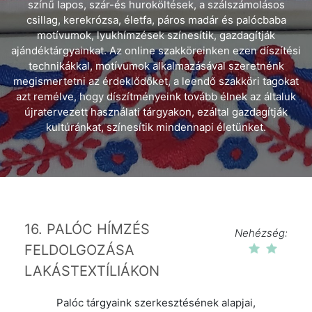
színű lapos, szár-és huroköltések, a szálszámolásos
csillag, kerekrózsa, életfa, páros madár és palócbaba
motívumok, lyukhímzések színesítik, gazdagítják
ajándéktárgyainkat. Az online szakköreinken ezen díszítési
technikákkal, motívumok alkalmazásával szeretnénk
megismertetni az érdeklődőket, a leendő szakköri tagokat
azt remélve, hogy díszítményeink tovább élnek az általuk
újratervezett használati tárgyakon, ezáltal gazdagítják
kultúránkat, színesítik mindennapi életünket.
16. PALÓC HÍMZÉS
Nehézség:
FELDOLGOZÁSA
LAKÁSTEXTÍLIÁKON
Palóc tárgyaink szerkesztésének alapjai,