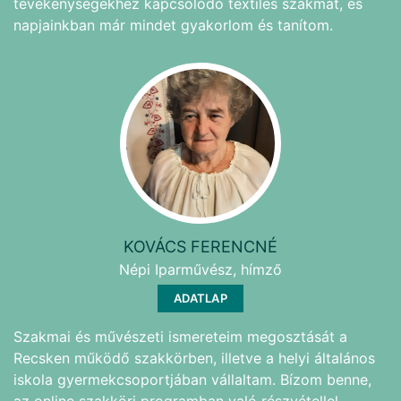
tevékenységekhez kapcsolódó textiles szakmát, és
napjainkban már mindet gyakorlom és tanítom.
KOVÁCS FERENCNÉ
Népi Iparművész, hímző
ADATLAP
Szakmai és művészeti ismereteim megosztását a
Recsken működő szakkörben, illetve a helyi általános
iskola gyermekcsoportjában vállaltam. Bízom benne,
az online szakköri programban való részvétellel