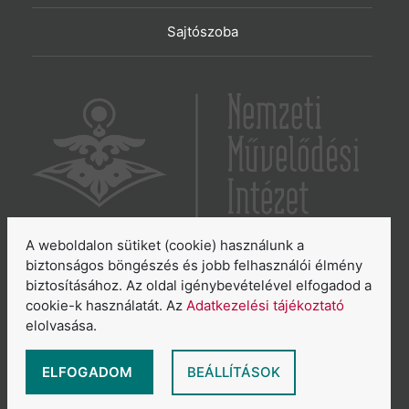
Sajtószoba
A weboldalon sütiket (cookie) használunk a
6065 Lakitelek, Szentkirályi út 2.
biztonságos böngészés és jobb felhasználói élmény
biztosításához. Az oldal igénybevételével elfogadod a
E-mail:
aszakkor@nmi.hu
cookie-k használatát. Az
Adatkezelési tájékoztató
E-mail:
titkarsag@nmi.hu
elolvasása.
Web:
www.nmi.hu
Adatkezelési tájékoztató
ELFOGADOM
BEÁLLÍTÁSOK
Általános Szerződési Feltételek
Sütikezelés áttekintése