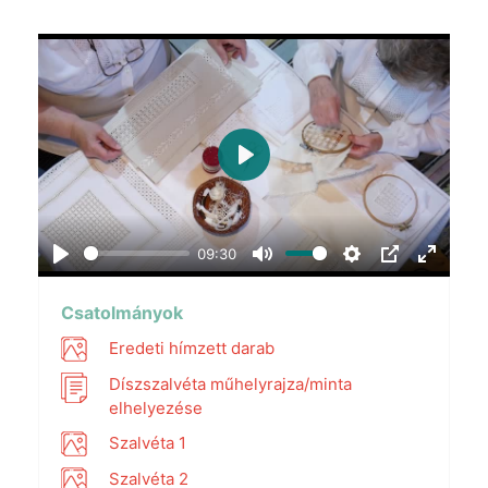
Play
09:30
Play
Mute
Settings
PIP
Enter
fullscr
Csatolmányok
Eredeti hímzett darab
Díszszalvéta műhelyrajza/minta
elhelyezése
Szalvéta 1
Szalvéta 2