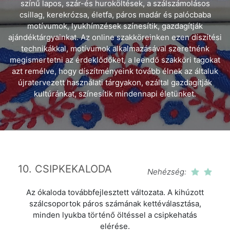
színű lapos, szár-és huroköltések, a szálszámolásos
csillag, kerekrózsa, életfa, páros madár és palócbaba
motívumok, lyukhímzések színesítik, gazdagítják
ajándéktárgyainkat. Az online szakköreinken ezen díszítési
technikákkal, motívumok alkalmazásával szeretnénk
megismertetni az érdeklődőket, a leendő szakköri tagokat
azt remélve, hogy díszítményeink tovább élnek az általuk
újratervezett használati tárgyakon, ezáltal gazdagítják
kultúránkat, színesítik mindennapi életünket.
10. CSIPKEKALODA
Nehézség:
Az ókaloda továbbfejlesztett változata. A kihúzott
szálcsoportok páros számának kettéválasztása,
minden lyukba történő öltéssel a csipkehatás
elérése.