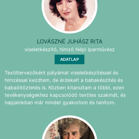
LOVÁSZNÉ JUHÁSZ RITA
viseletkészítő, hímző Népi Iparművész
ADATLAP
Textiltervezőként pályámat viseletkészítéssel és
hímzéssel kezdtem, de érdekelt a babakészítés és
babaöltöztetés is. Közben kitanultam a többi, ezen
tevékenységekhez kapcsolódó textiles szakmát, és
napjainkban már mindet gyakorlom és tanítom.