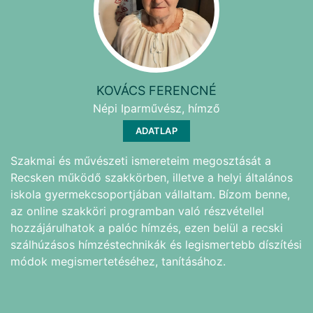
KOVÁCS FERENCNÉ
Népi Iparművész, hímző
ADATLAP
Szakmai és művészeti ismereteim megosztását a
Recsken működő szakkörben, illetve a helyi általános
iskola gyermekcsoportjában vállaltam. Bízom benne,
az online szakköri programban való részvétellel
hozzájárulhatok a palóc hímzés, ezen belül a recski
szálhúzásos hímzéstechnikák és legismertebb díszítési
módok megismertetéséhez, tanításához.