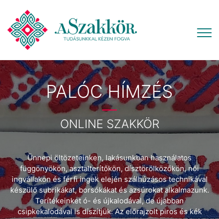
PALÓC HÍMZÉS
ONLINE SZAKKÖR
Ünnepi öltözeteinken, lakásunkban használatos
függönyökön, asztalterítőkön, dísztörölközőkön, női
ingvállakon és férfi ingek elején szálhúzásos technikával
készülő subrikákat, borsókákat és azsúrokat alkalmazunk.
Terítékeinket ó- és újkalodával, de újabban
csipkekalodával is díszítjük. Az előrajzolt piros és kék