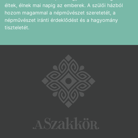
éltek, élnek mai napig az emberek. A szülői házból
hozom magammal a népművészet szeretetét, a
népművészet iránti érdeklődést és a hagyomány
tiszteletét.