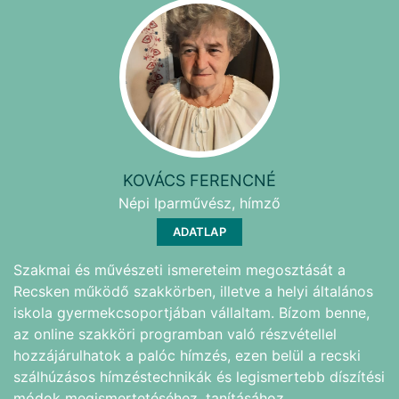
KOVÁCS FERENCNÉ
Népi Iparművész, hímző
ADATLAP
Szakmai és művészeti ismereteim megosztását a
Recsken működő szakkörben, illetve a helyi általános
iskola gyermekcsoportjában vállaltam. Bízom benne,
az online szakköri programban való részvétellel
hozzájárulhatok a palóc hímzés, ezen belül a recski
szálhúzásos hímzéstechnikák és legismertebb díszítési
módok megismertetéséhez, tanításához.