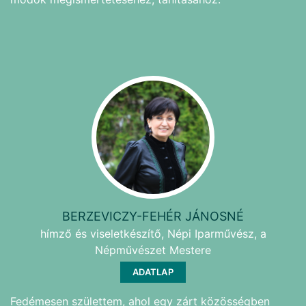
BERZEVICZY-FEHÉR JÁNOSNÉ
hímző és viseletkészítő, Népi Iparművész, a
Népművészet Mestere
ADATLAP
Fedémesen születtem, ahol egy zárt közösségben