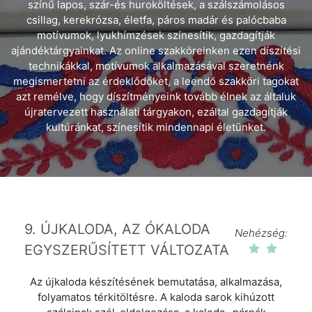
színű lapos, szár-és huroköltések, a szálszámolásos
csillag, kerekrózsa, életfa, páros madár és palócbaba
motívumok, lyukhímzések színesítik, gazdagítják
ajándéktárgyainkat. Az online szakköreinken ezen díszítési
technikákkal, motívumok alkalmazásával szeretnénk
megismertetni az érdeklődőket, a leendő szakköri tagokat
azt remélve, hogy díszítményeink tovább élnek az általuk
újratervezett használati tárgyakon, ezáltal gazdagítják
kultúránkat, színesítik mindennapi életünket.
9. ÚJKALODA, AZ ÓKALODA
Nehézség:
EGYSZERŰSÍTETT VÁLTOZATA
Az újkaloda készítésének bemutatása, alkalmazása,
folyamatos térkitöltésre. A kaloda sarok kihúzott