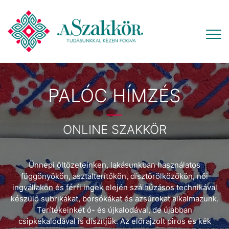
PALÓC HÍMZÉS
ONLINE SZAKKÖR
Ünnepi öltözeteinken, lakásunkban használatos
függönyökön, asztalterítőkön, dísztörölközőkön, női
ingvállakon és férfi ingek elején szálhúzásos technikával
készülő subrikákat, borsókákat és azsúrokat alkalmazunk.
Terítékeinket ó- és újkalodával, de újabban
csipkekalodával is díszítjük. Az előrajzolt piros és kék