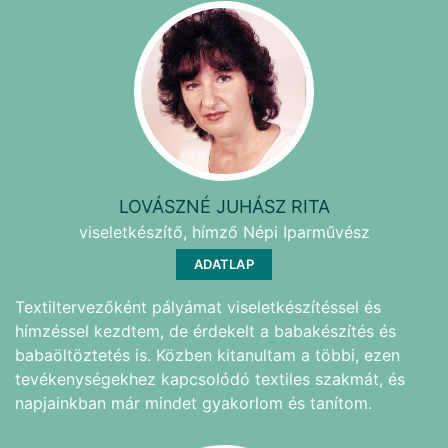
LOVÁSZNÉ JUHÁSZ RITA
viseletkészítő, hímző Népi Iparművész
ADATLAP
Textiltervezőként pályámat viseletkészítéssel és
hímzéssel kezdtem, de érdekelt a babakészítés és
babaöltöztetés is. Közben kitanultam a többi, ezen
tevékenységekhez kapcsolódó textiles szakmát, és
napjainkban már mindet gyakorlom és tanítom.