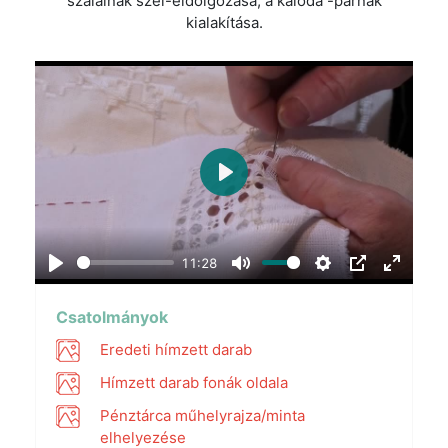
szálainak szél-eldolgozása, a kaloda -párnák
kialakítása.
Play
11:28
Play
Mute
Settings
PIP
Enter
fullscr
Csatolmányok
Eredeti hímzett darab
Hímzett darab fonák oldala
Pénztárca műhelyrajza/minta
elhelyezése