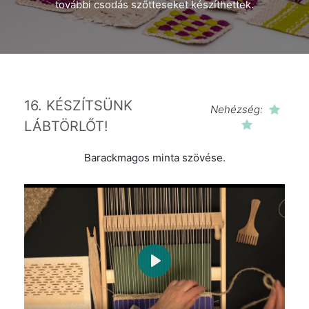
további csodás szőtteseket készíthettek.
16. KÉSZÍTSÜNK
Nehézség:
LÁBTÖRLŐT!
Barackmagos minta szövése.
Play