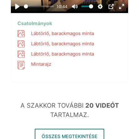
10:44
Play
Mute
Settings
PIP
Enter
fullscr
Csatolmányok
Lábtörlő, barackmagos minta
Lábtörlő, barackmagos minta
Lábtörlő, barackmagos minta
Mintarajz
A SZAKKOR TOVÁBBI
20 VIDEÓT
TARTALMAZ.
ÖSSZES MEGTEKINTÉSE