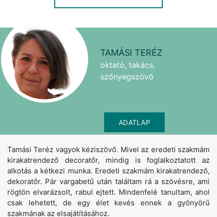
TAMÁSI TERÉZ
oktató, takács,
szőnyegszövő
ADATLAP
Tamási Teréz vagyok kéziszövő. Mivel az eredeti szakmám
kirakatrendező decoratőr, mindig is foglalkoztatott az
alkotás a kétkezi munka. Eredeti szakmám kirakatrendező,
dekoratőr. Pár vargabetű után találtam rá a szövésre, ami
rögtön elvarázsolt, rabul ejtett. Mindenfelé tanultam, ahol
csak lehetett, de egy élet kevés ennek a gyönyörű
szakmának az elsajátításához.