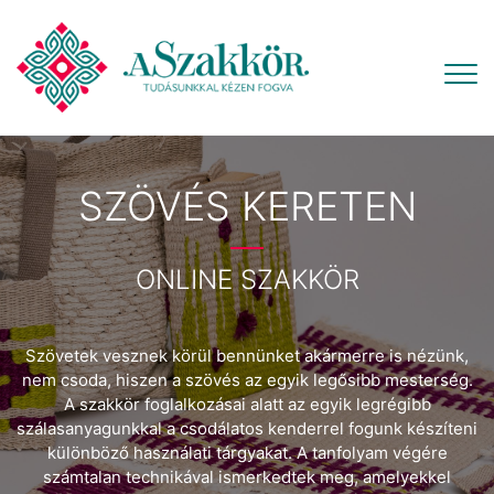
SZÖVÉS KERETEN
ONLINE SZAKKÖR
Szövetek vesznek körül bennünket akármerre is nézünk,
nem csoda, hiszen a szövés az egyik legősibb mesterség.
A szakkör foglalkozásai alatt az egyik legrégibb
szálasanyagunkkal a csodálatos kenderrel fogunk készíteni
különböző használati tárgyakat. A tanfolyam végére
számtalan technikával ismerkedtek meg, amelyekkel