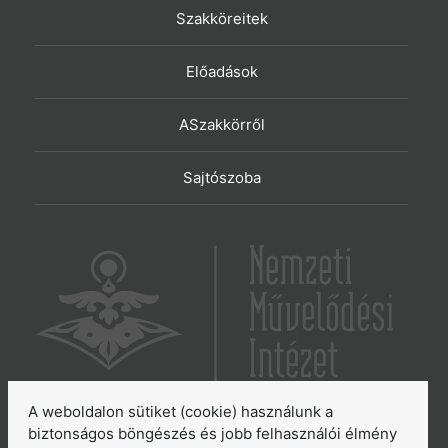
Szakköreitek
Előadások
ASzakkörről
Sajtószoba
A weboldalon sütiket (cookie) használunk a
6065 Lakitelek, Szentkirályi út 2.
biztonságos böngészés és jobb felhasználói élmény