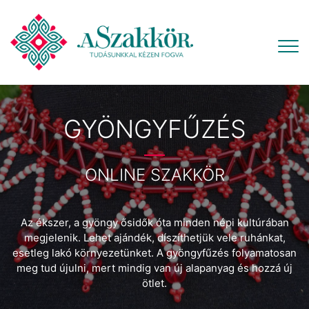
GYÖNGYFŰZÉS
ONLINE SZAKKÖR
Az ékszer, a gyöngy ősidők óta minden népi kultúrában
megjelenik. Lehet ajándék, díszíthetjük vele ruhánkat,
esetleg lakó környezetünket. A gyöngyfűzés folyamatosan
meg tud újulni, mert mindig van új alapanyag és hozzá új
ötlet.