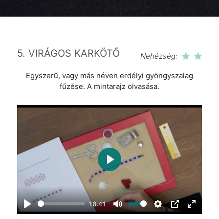
5. VIRÁGOS KARKÖTŐ
Nehézség:
Egyszerű, vagy más néven erdélyi gyöngyszalag
fűzése. A mintarajz olvasása.
Play
16:41
Play
Mute
Settings
PIP
Enter