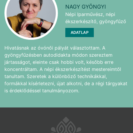
NAGY GYÖNGYI
Népi Iparművész, népi
ékszerkészítő, gyöngyfűző
ADATLAP
Hivatásnak az óvónői pályát választottam. A
gyöngyfűzésben autodidakta módon szereztem
jártasságot, eleinte csak hobbi volt, később erre
koncentráltam. A népi ékszerkészítést mestereimtől
tanultam. Szeretek a különböző technikákkal,
formákkal kísérletezni, újat alkotni, de a régi tárgyakat
is érdeklődéssel tanulmányozom.