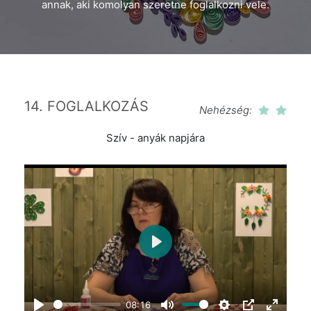
annak, aki komolyan szeretne foglalkozni vele.
14. FOGLALKOZÁS
Nehézség:
Szív - anyák napjára
Play
08:16