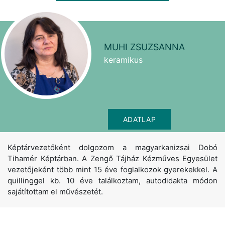
MUHI ZSUZSANNA
keramikus
ADATLAP
Képtárvezetőként dolgozom a magyarkanizsai Dobó
Tihamér Képtárban. A Zengő Tájház Kézműves Egyesület
vezetőjeként több mint 15 éve foglalkozok gyerekekkel. A
quillinggel kb. 10 éve találkoztam, autodidakta módon
sajátítottam el művészetét.