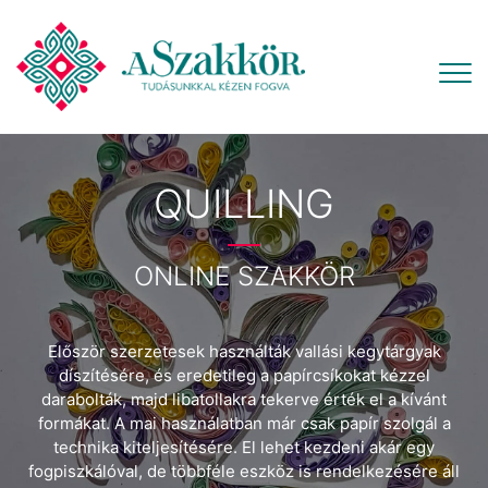
QUILLING
ONLINE SZAKKÖR
Először szerzetesek használták vallási kegytárgyak
díszítésére, és eredetileg a papírcsíkokat kézzel
darabolták, majd libatollakra tekerve érték el a kívánt
formákat. A mai használatban már csak papír szolgál a
technika kiteljesítésére. El lehet kezdeni akár egy
fogpiszkálóval, de többféle eszköz is rendelkezésére áll