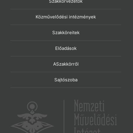
Szakkörvezetők
Közművelődési intézmények
Szakköreitek
Előadások
ASzakkörről
Sajtószoba