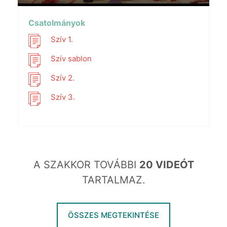
Play
Mute
Settings
PIP
Enter
fullscr
Csatolmányok
Szív 1.
Szív sablon
Szív 2.
Szív 3.
A SZAKKOR TOVÁBBI
20 VIDEÓT
TARTALMAZ.
ÖSSZES MEGTEKINTÉSE