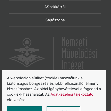
ASzakkörről
Sajtószoba
A weboldalon sütiket (cookie) használunk a
6065 Lakitelek, Szentkirályi út 2.
biztonságos böngészés és jobb felhasználói élmény
biztosításához. Az oldal igénybevételével elfogadod a
E-mail:
aszakkor@nmi.hu
cookie-k használatát. Az
Adatkezelési tájékoztató
E-mail:
titkarsag@nmi.hu
elolvasása.
Web:
www.nmi.hu
Adatkezelési tájékoztató