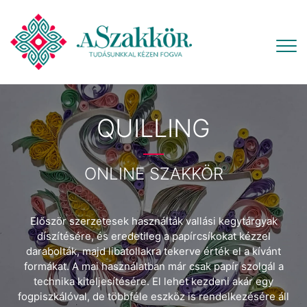
QUILLING
ONLINE SZAKKÖR
Először szerzetesek használták vallási kegytárgyak
díszítésére, és eredetileg a papírcsíkokat kézzel
darabolták, majd libatollakra tekerve érték el a kívánt
formákat. A mai használatban már csak papír szolgál a
technika kiteljesítésére. El lehet kezdeni akár egy
fogpiszkálóval, de többféle eszköz is rendelkezésére áll