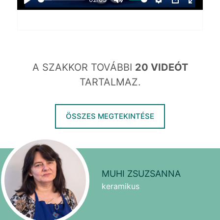
Play
Mute
Settings
PIP
Enter
fullscr
A SZAKKOR TOVÁBBI
20 VIDEÓT
TARTALMAZ.
ÖSSZES MEGTEKINTÉSE
MUHI ZSUZSANNA
keramikus