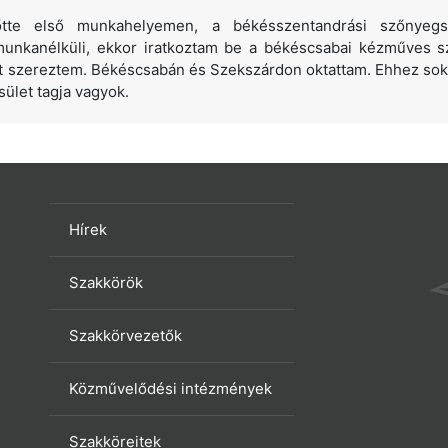
lőtte első munkahelyemen, a békésszentandrási szőnyeg
unkanélküli, ekkor iratkoztam be a békéscsabai kézműves sz
t szereztem. Békéscsabán és Szekszárdon oktattam. Ehhez sok
ület tagja vagyok.
Hírek
Szakkörök
Szakkörvezetők
Közművelődési intézmények
Szakköreitek