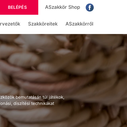
ASzakkör Shop
BELÉPÉS
rvezetők
Szakköreitek
ASzakkörről
szközök bemutatásán túl játékok,
nási, díszítési technikákat