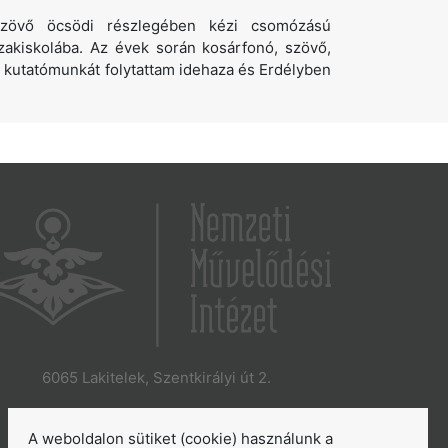
szövő öcsödi részlegében kézi csomózású
akiskolába. Az évek során kosárfonó, szövő,
 kutatómunkát folytattam idehaza és Erdélyben
6065 Lakitelek, Szentkirályi út 2.
E-mail:
aszakkor@nmi.hu
E-mail:
titkarsag@nmi.hu
A weboldalon sütiket (cookie) használunk a