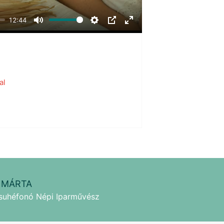
12:44
Mute
Settings
PIP
Enter
fullscreen
al
 MÁRTA
csuhéfonó Népi Iparművész