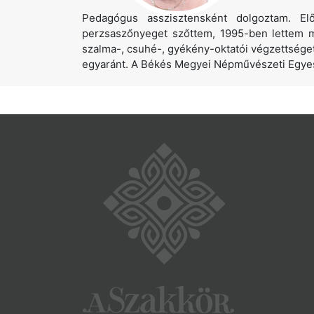
Pedagógus asszisztensként dolgoztam. E
perzsaszőnyeget szőttem, 1995-ben lettem m
szalma-, csuhé-, gyékény-oktatói végzettsége
egyaránt. A Békés Megyei Népművészeti Egyes