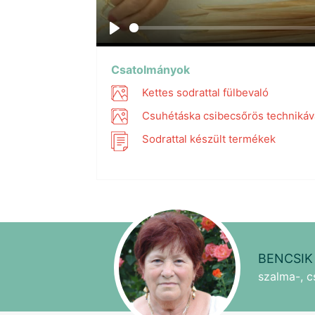
Play
Csatolmányok
Kettes sodrattal fülbevaló
Csuhétáska csibecsőrös technikáv
Sodrattal készült termékek
BENCSIK
szalma-, 