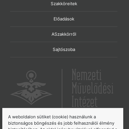
Szakköreitek
Előadások
ASzakkörről
Sajtószoba
A weboldalon sütiket (cookie) használunk a
6065 Lakitelek, Szentkirályi út 2.
biztonságos böngészés és jobb felhasználói élmény