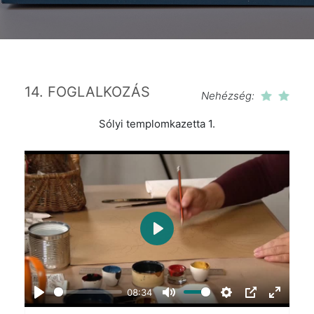
14. FOGLALKOZÁS
Nehézség:
Sólyi templomkazetta 1.
Play
08:34
Play
Mute
Settings
PIP
Enter