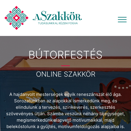
BÚTORFESTÉS
ONLINE SZAKKÖR
A hajdanvolt mesterségek egyik reneszánszát élő ága.
Sorozatunkban az alapokkal ismerkedünk meg, és
elindulunk a tervezés, színkeverés, szerkesztés
szövevényes útján. Számba veszünk néhány tájegységet,
megismerkedünk alapvető motívumaikkal, majd
belekóstolunk a gyűjtés, motívumfeldolgozás alapjaiba is.