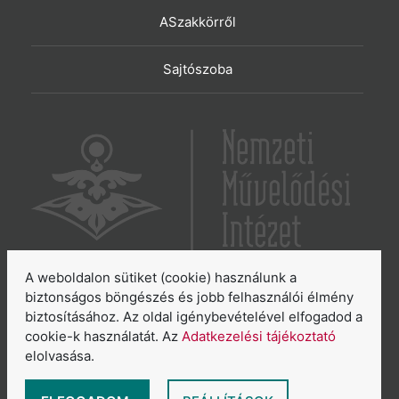
ASzakkörről
Sajtószoba
A weboldalon sütiket (cookie) használunk a
6065 Lakitelek, Szentkirályi út 2.
biztonságos böngészés és jobb felhasználói élmény
biztosításához. Az oldal igénybevételével elfogadod a
E-mail:
aszakkor@nmi.hu
cookie-k használatát. Az
Adatkezelési tájékoztató
E-mail:
titkarsag@nmi.hu
elolvasása.
Web:
www.nmi.hu
Adatkezelési tájékoztató