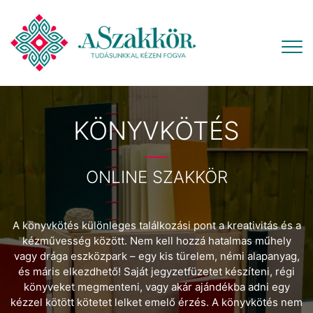
KÖNYVKÖTÉS
ONLINE SZAKKÖR
A könyvkötés különleges találkozási pont a kreativitás és a
kézművesség között. Nem kell hozzá hatalmas műhely
vagy drága eszközpark – egy kis türelem, némi alapanyag,
és máris elkezdhető! Saját jegyzetfüzetet készíteni, régi
könyveket megmenteni, vagy akár ajándékba adni egy
kézzel kötött kötetet lelket emelő érzés. A könyvkötés nem