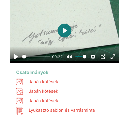
Play
09:22
Play
Mute
Settings
PIP
Enter
fullscr
Csatolmányok
Japán kötések
Japán kötések
Japán kötések
Lyukasztó sablon és varrásminta