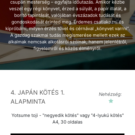
csupán mesterség – egyfajta időutazás. Amikor kézbe
veszel egy régi könyvet, érzed a súlyát, a papír illatát, a
borító tapintását, valójában évszázadok tudását és
gondoskodását érinted meg. Érdemes csatlakozni és
kipróbálni, milyen érzés tűvel és cérnával „könyvet varrni”.
A gazdag szakmai tudás megismerése mellett ezek az
alkalmak nemcsak alkotásról szólnak, hanem jelenlétről,
figyelemről és közös élményről.
4. JAPÁN KÖTÉS 1.
Nehézség:
ALAPMINTA
Yotsume toji - "negyedik kötés" vagy "4-lyukú kötés"
A4, 30 oldalas