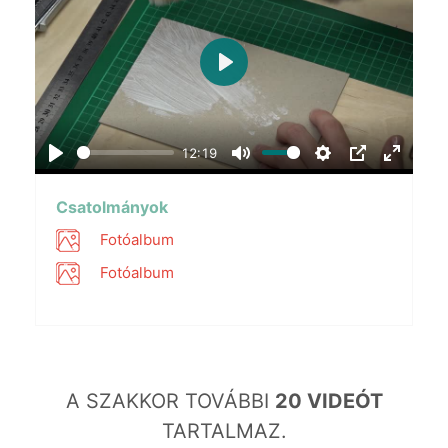
Play
12:19
Play
Mute
Settings
PIP
Enter
fullscr
Csatolmányok
Fotóalbum
Fotóalbum
A SZAKKOR TOVÁBBI
20 VIDEÓT
TARTALMAZ.