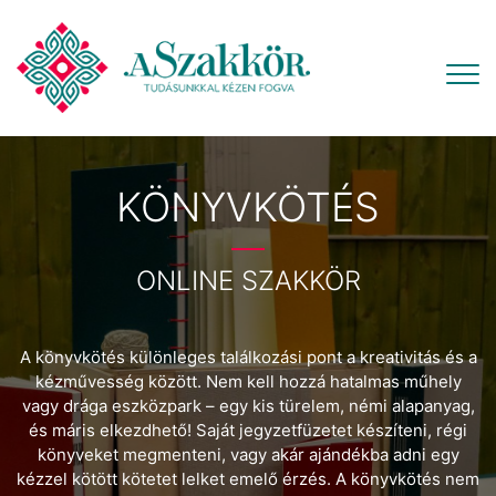
KÖNYVKÖTÉS
ONLINE SZAKKÖR
A könyvkötés különleges találkozási pont a kreativitás és a
kézművesség között. Nem kell hozzá hatalmas műhely
vagy drága eszközpark – egy kis türelem, némi alapanyag,
és máris elkezdhető! Saját jegyzetfüzetet készíteni, régi
könyveket megmenteni, vagy akár ajándékba adni egy
kézzel kötött kötetet lelket emelő érzés. A könyvkötés nem