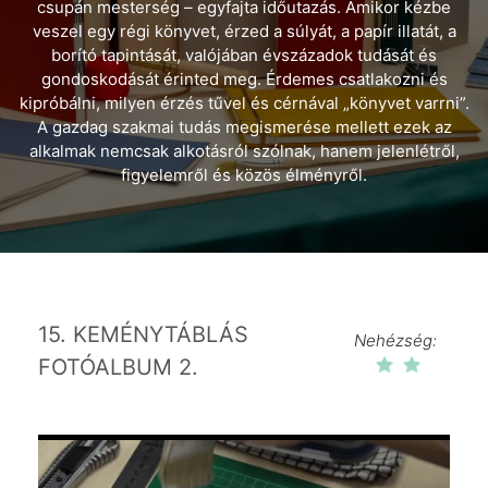
csupán mesterség – egyfajta időutazás. Amikor kézbe
veszel egy régi könyvet, érzed a súlyát, a papír illatát, a
borító tapintását, valójában évszázadok tudását és
gondoskodását érinted meg. Érdemes csatlakozni és
kipróbálni, milyen érzés tűvel és cérnával „könyvet varrni”.
A gazdag szakmai tudás megismerése mellett ezek az
alkalmak nemcsak alkotásról szólnak, hanem jelenlétről,
figyelemről és közös élményről.
15. KEMÉNYTÁBLÁS
Nehézség:
FOTÓALBUM 2.