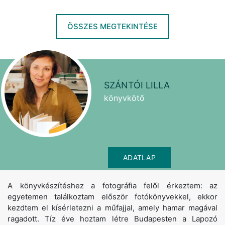
ÖSSZES MEGTEKINTÉSE
SZÁNTÓI LILLA
könyvkötő
ADATLAP
A könyvkészítéshez a fotográfia felől érkeztem: az
egyetemen találkoztam először fotókönyvekkel, ekkor
kezdtem el kísérletezni a műfajjal, amely hamar magával
ragadott. Tíz éve hoztam létre Budapesten a Lapozó