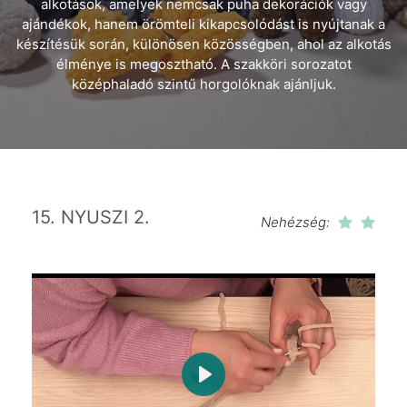
alkotások, amelyek nemcsak puha dekorációk vagy
ajándékok, hanem örömteli kikapcsolódást is nyújtanak a
készítésük során, különösen közösségben, ahol az alkotás
élménye is megosztható. A szakköri sorozatot
középhaladó szintű horgolóknak ajánljuk.
15. NYUSZI 2.
Nehézség:
Play