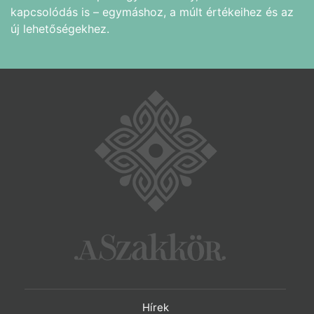
kapcsolódás is – egymáshoz, a múlt értékeihez és az
új lehetőségekhez.
Hírek