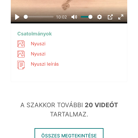
10:02
Play
Mute
Settings
PIP
Enter
fullscr
Csatolmányok
Nyuszi
Nyuszi
Nyuszi leírás
A SZAKKOR TOVÁBBI
20 VIDEÓT
TARTALMAZ.
ÖSSZES MEGTEKINTÉSE