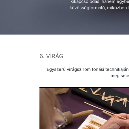
kikapcsolódás, hanem egyben
közösségformáló, miközben ti
6. VIRÁG
Egyszerű virágszirom fonási technikáján
megisme