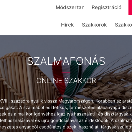
Módszertan
Regisztráció
Hírek
Szakkörök
Szakkö
SZALMAFONÁS
ONLINE SZAKKÖR
III. századra nyúlik vissza Magyarországon. Korábban az arat
csigákat. A szalmából esztétikus, természetes alapanyagú dísz
zek és a mai kor igényéhez igazítva használati- és dísztárgyak k
elhasználásával és újra gondolásával az érdeklődők. A szalma
észetes anyagból csodálatos díszek, használati tárgyak születn