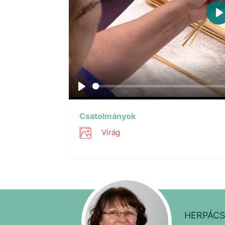
P
Play
Csatolmányok
Virág
HERPÁCS