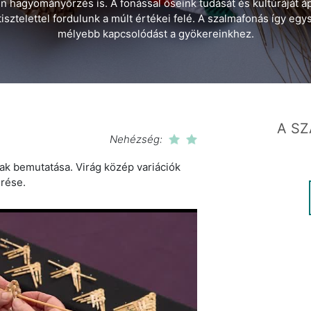
 hagyományőrzés is. A fonással őseink tudását és kultúráját á
sztelettel fordulunk a múlt értékei felé. A szalmafonás így egys
mélyebb kapcsolódást a gyökereinkhez.
A SZ
Nehézség:
ak bemutatása. Virág közép variációk
rése.