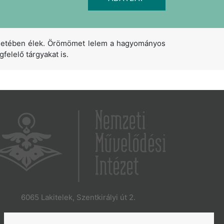
öletében élek. Örömömet lelem a hagyományos
felelő tárgyakat is.
6065 Lakitelek, Szentkirályi út 2.
E-mail:
aszakkor@nmi.hu