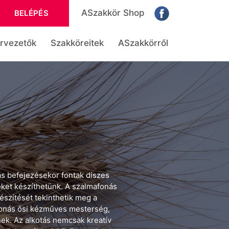
ASzakkör Shop
BELÉPÉS
rvezetők
Szakköreitek
ASzakkörről
ás befejezésekor fontak díszes
eket készíthetünk. A szalmafonás
észítését tekinthetik meg a
fonás ősi kézműves mesterség,
ek. Az alkotás nemcsak kreatív