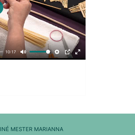
lay
10:17
Mute
Settings
PIP
Enter
fullscreen
INÉ MESTER MARIANNA