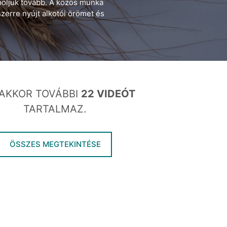
poljuk tovább. A közös munka
zerre nyújt alkotói örömet és
AKKOR TOVÁBBI
22 VIDEÓT
TARTALMAZ.
ÖSSZES MEGTEKINTÉSE