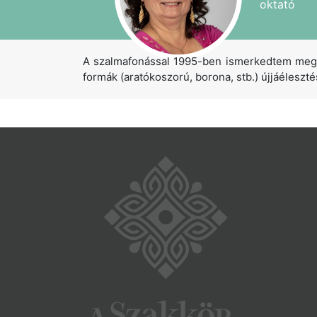
oktató
A szalmafonással 1995-ben ismerkedtem meg.
formák (aratókoszorú, borona, stb.) újjáéleszt