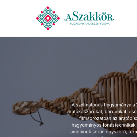
A szalmafonás hagyománya a XV
aratókoszorúkat, boronákat, eső
filmsorozatban az aratódís
hagyományos fonástechnikák f
amelynek során egyszerű, term