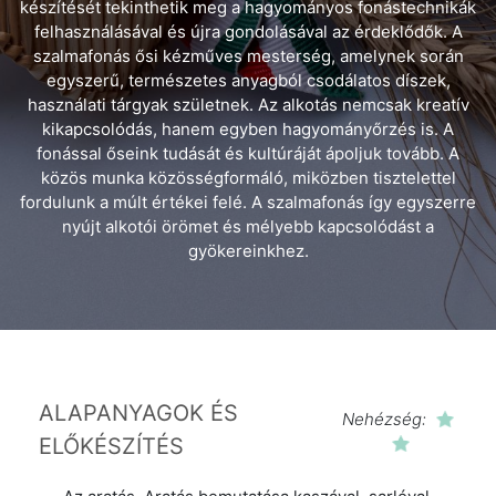
készítését tekinthetik meg a hagyományos fonástechnikák
felhasználásával és újra gondolásával az érdeklődők. A
szalmafonás ősi kézműves mesterség, amelynek során
egyszerű, természetes anyagból csodálatos díszek,
használati tárgyak születnek. Az alkotás nemcsak kreatív
kikapcsolódás, hanem egyben hagyományőrzés is. A
fonással őseink tudását és kultúráját ápoljuk tovább. A
közös munka közösségformáló, miközben tisztelettel
fordulunk a múlt értékei felé. A szalmafonás így egyszerre
nyújt alkotói örömet és mélyebb kapcsolódást a
gyökereinkhez.
ALAPANYAGOK ÉS
Nehézség:
ELŐKÉSZÍTÉS