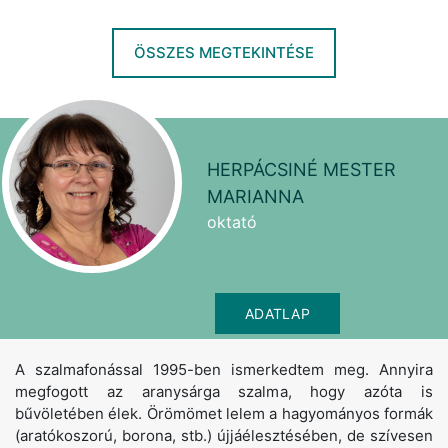
ÖSSZES MEGTEKINTÉSE
HERPÁCSINÉ MESTER
MARIANNA
oktató
ADATLAP
A szalmafonással 1995-ben ismerkedtem meg. Annyira
megfogott az aranysárga szalma, hogy azóta is
bűvöletében élek. Örömömet lelem a hagyományos formák
(aratókoszorú, borona, stb.) újjáélesztésében, de szívesen