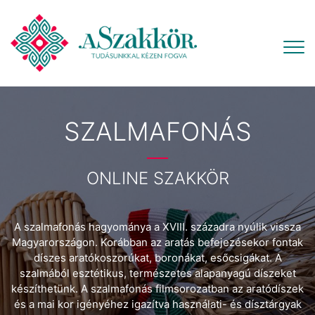
SZALMAFONÁS
ONLINE SZAKKÖR
A szalmafonás hagyománya a XVIII. századra nyúlik vissza
Magyarországon. Korábban az aratás befejezésekor fontak
díszes aratókoszorúkat, boronákat, esőcsigákat. A
szalmából esztétikus, természetes alapanyagú díszeket
készíthetünk. A szalmafonás filmsorozatban az aratódíszek
és a mai kor igényéhez igazítva használati- és dísztárgyak