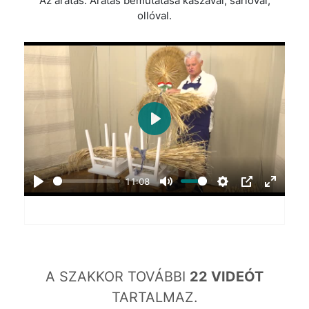
Az aratás. Aratás bemutatása kaszával, sarlóval,
ollóval.
Play
11:08
Play
Mute
Settings
PIP
Enter
fullscr
A SZAKKOR TOVÁBBI
22 VIDEÓT
TARTALMAZ.