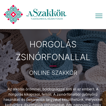
HORGOLÁS
ZSINÓRFONALLAL
ONLINE SZAKKÖR
Az alkotás örömmel, boldogsággal tölti el az embert. A
horgolás kikapcsol, feltölt. A zsinórfonalból gyönyörű
használati és dekorációs tárgyakat készíthetünk, melyekkel
kedvünkre díszíthetjük otthonunkat. Ami nagyszerű, hogy