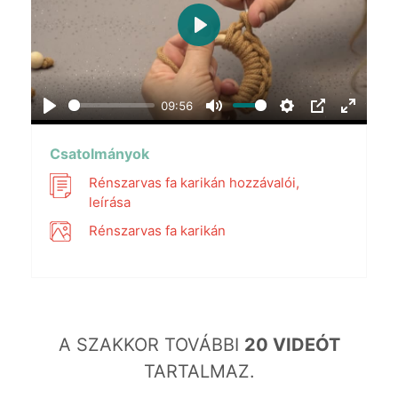
Play
09:56
Play
Mute
Settings
PIP
Enter
fullscr
Csatolmányok
Rénszarvas fa karikán hozzávalói,
leírása
Rénszarvas fa karikán
A SZAKKOR TOVÁBBI
20 VIDEÓT
TARTALMAZ.