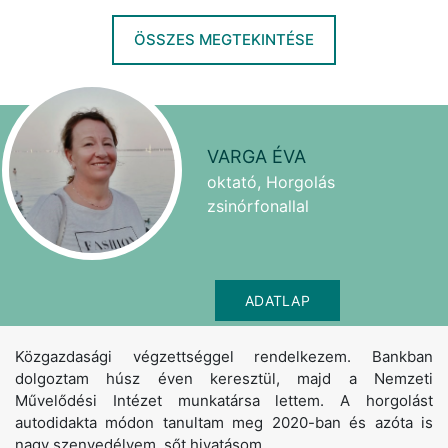
ÖSSZES MEGTEKINTÉSE
VARGA ÉVA
oktató, Horgolás
zsinórfonallal
ADATLAP
Közgazdasági végzettséggel rendelkezem. Bankban
dolgoztam húsz éven keresztül, majd a Nemzeti
Művelődési Intézet munkatársa lettem. A horgolást
autodidakta módon tanultam meg 2020-ban és azóta is
nagy szenvedélyem, sőt hivatásom.