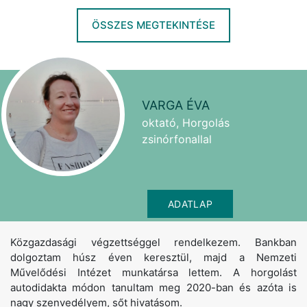
ÖSSZES MEGTEKINTÉSE
VARGA ÉVA
oktató, Horgolás
zsinórfonallal
ADATLAP
Közgazdasági végzettséggel rendelkezem. Bankban
dolgoztam húsz éven keresztül, majd a Nemzeti
Művelődési Intézet munkatársa lettem. A horgolást
autodidakta módon tanultam meg 2020-ban és azóta is
nagy szenvedélyem, sőt hivatásom.