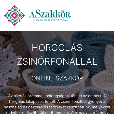
HORGOLÁS
ZSINÓRFONALLAL
ONLINE SZAKKÖR
Az alkotás örömmel, boldogsággal tölti el az embert. A
horgolás kikapcsol, feltölt. A zsinórfonalból gyönyörű
használati és dekorációs tárgyakat készíthetünk, melyekkel
kedvünkre díszíthetjük otthonunkat. Ami nagyszerű, hogy