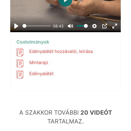
Play
08:43
Play
Mute
Settings
PIP
Enter
fullscr
Csatolmányok
Edényalátét hozzávalói, leírása
Mintarajz
Edényalátét
A SZAKKOR TOVÁBBI
20 VIDEÓT
TARTALMAZ.