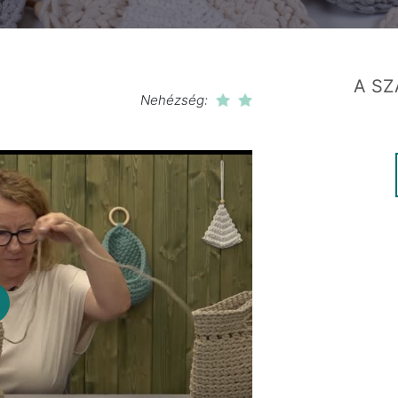
A SZ
Nehézség:
lay