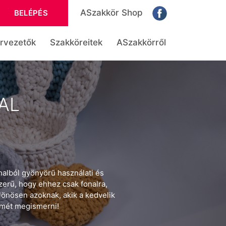
ASzakkör Shop
BELÉPÉS
rvezetők
Szakköreitek
ASzakkörről
AL
onalból gyönyörű használati és
zerű, hogy ehhez csak fonalra,
lönösen azoknak, akik a kedvelik
ömét megismerni!