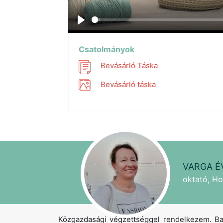
Play
Csatolmányok
Bevásárló Táska
Bevásárló táska
VARGA É
oktató, Ho
Közgazdasági végzettséggel rendelkezem. Ba