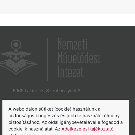
6065 Lakitelek, Szentkirályi út 2.
E-mail:
aszakkor@nmi.hu
E-mail:
titkarsag@nmi.hu
A weboldalon sütiket (cookie) használunk a
Web:
www.nmi.hu
biztonságos böngészés és jobb felhasználói élmény
biztosításához. Az oldal igénybevételével elfogadod a
Adatkezelési tájékoztató
cookie-k használatát. Az
Adatkezelési tájékoztató
Általános Szerződési Feltételek