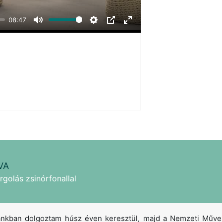
08:47
Mute
Settings
PIP
Enter
fullscreen
VA
rgolás zsinórfonallal
nkban dolgoztam húsz éven keresztül, majd a Nemzeti Művelő