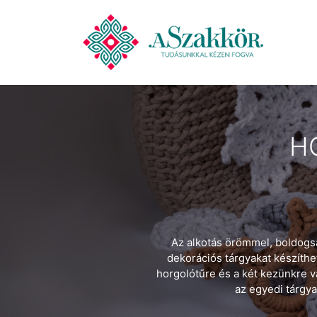
H
Az alkotás örömmel, boldogság
dekorációs tárgyakat készíthe
horgolótűre és a két kezünkre v
az egyedi tárgy