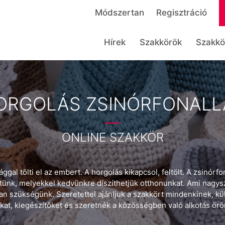
Módszertan
Regisztráció
Hírek
Szakkörök
Szakkö
ORGOLÁS ZSINÓRFONALL
ONLINE SZAKKÖR
gal tölti el az embert. A horgolás kikapcsol, feltölt. A zsinórf
tünk, melyekkel kedvünkre díszíthetjük otthonunkat. Ami nagys
an szükségünk. Szeretettel ajánljuk a szakkört mindenkinek, kü
akat, kiegészítőket és szeretnék a közösségben való alkotás ör