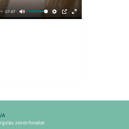
07:47
Mute
Settings
PIP
Enter
fullscreen
VA
rgolás zsinórfonallal