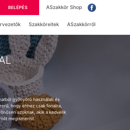
ASzakkör Shop
BELÉPÉS
rvezetők
Szakköreitek
ASzakkörről
AL
onalból gyönyörű használati és
zerű, hogy ehhez csak fonalra,
lönösen azoknak, akik a kedvelik
ömét megismerni!