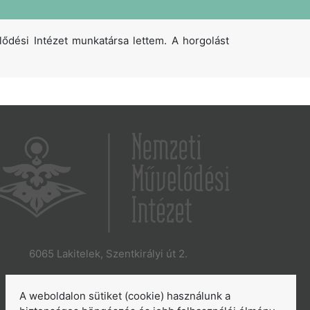
dési Intézet munkatársa lettem. A horgolást
6065 Lakitelek, Szentkirályi út 2.
E-mail:
aszakkor@nmi.hu
E-mail:
titkarsag@nmi.hu
A weboldalon sütiket (cookie) használunk a
Web:
www.nmi.hu