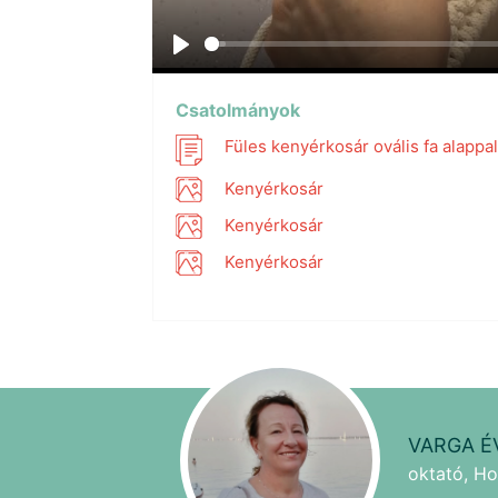
Play
Csatolmányok
Füles kenyérkosár ovális fa alappal
Kenyérkosár
Kenyérkosár
Kenyérkosár
VARGA É
oktató, Ho