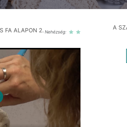
A SZ
S FA ALAPON 2.
Nehézség:
lay