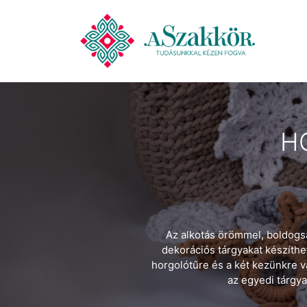
H
Az alkotás örömmel, boldogság
dekorációs tárgyakat készíthe
horgolótűre és a két kezünkre v
az egyedi tárgy